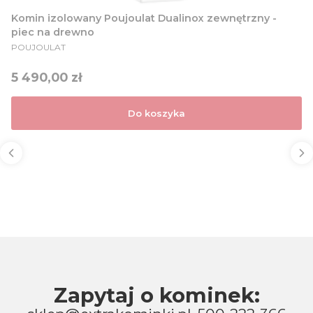
Komin izolowany Poujoulat Dualinox zewnętrzny -
piec na drewno
PRODUCENT
POUJOULAT
Cena
5 490,00 zł
Do koszyka
Zapytaj o kominek: