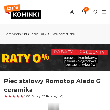
Produkty w kosz
Otwórz 
ExtraKominki.pl
Piece, kozy
Piece powietrzne
Piec stalowy Romotop Aledo G
ceramika
5.00
(Oceny: 25 Recenzje: 0)