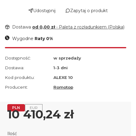
Udostępnij
Zapytaj o produkt
Dostawa
od 0,00 zł
- Paleta z rozładunkiem (Polska)
Wygodne
Raty 0%
Dostępność:
w sprzedaży
Dostawa:
1-3 dni
Kod produktu:
ALEXE 10
Producent:
Romotop
PLN
EUR
Cena
10 410,24 zł
Ilość