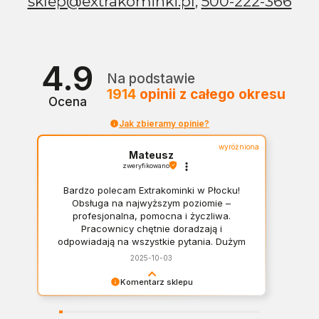
sklep@extrakominki.pl
,
500-222-366
4.9
Na podstawie
1914
opinii
z całego okresu
Ocena
Jak zbieramy opinie?
wyróżniona
Mateusz
zweryfikowano
Bardzo polecam Extrakominki w Płocku!
Obsługa na najwyższym poziomie –
profesjonalna, pomocna i życzliwa.
Pracownicy chętnie doradzają i
odpowiadają na wszystkie pytania. Dużym
plusem jest szeroki wybór asortymentu –
2025-10-03
można znaleźć wszystko, od klasycznych
kominków po nowoczesne rozwiązania
Komentarz sklepu
dopasowane do różnych wnętrz. Zakupy
Panie Mateuszu, dziękujemy za opinię, jest nam
przebiegły sprawnie i w miłej atmosferze.
bardzo miło! Polecamy się w razie pytań.
Na pewno jeszcze wrócę! Mateusz :)