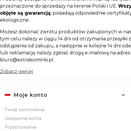
przeznaczone do sprzedaży na terenie Polski i UE.
Wszy
objęte są gwarancją
, posiadają odpowiednie certyfikaty
ekologiczne.
Możesz dokonać zwrotu produktów zakupionych w nas
tym celu należy w ciągu 14 dni od otrzymania przesyłki z
odstąpienia od zakupu, a następnie w kolejne 14 dni ode
lub reklamację należy zgłosić drogą e-mailową na adres:
biuro@extrakominki.pl.
Zobacz więcej
Linki w stopce
Moje konto
Twoje zamówienia
Ustawienia konta
Przechowalnia