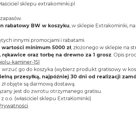
łaściciel sklepu extrakominki.pl
 zapasów.
on rabatowy BW w koszyku
, w sklepie Extrakominki, na
ych innymi promocjami i rabatami.
 wartości minimum 5000 zł
, złożonego w sklepie na st
 rękawice oraz torbę na drewno za 1 grosz
. Opis pro
iolu-kaminer-15l
 wrzuć go do koszyka (wybierz produkt gratisowy w ko
lną przesyłką, najpóźniej 30 dni od realizacji zam
9 zł objęte są darmową dostawą.
zany jest do zwrotu otrzymanego gratisu.
 o.o. (właściciel sklepu ExtraKominki)
Prywatności
.