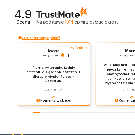
4.9
Ocena
Na podstawie
1914
opinii
z całego okresu
Jak zbieramy opinie?
wyróżniona
Iwona
Marc
zweryfikowano
zweryfikow
W Extrakominki do
Piękne wykonanie. Ładnie
pieca kamienneg
prezentuje się w pomieszczeniu,
oraz systemu ko
dbając o ciepło. Polecam
domków drewnia
wszystkim.
wychodził z domku
Kilka maili, k
2025-01-27
2024-0
telefonicznych. Z
była to miła i rz
Komentarz sklepu
Komentar
Mieliśmy pewne n
związane z syste
Bardzo dziękujemy za opinię Pani
Takie opinie Panie 
ale właściciel 
wybrnął z tej syt
Iwono! Polecamy się!
miód na nasze serc
zamontowałem 
i życzymy miłych, j
chłodniejsze dni,
wieczorów przy ko
przetestować, 
wszytsko wygląda 