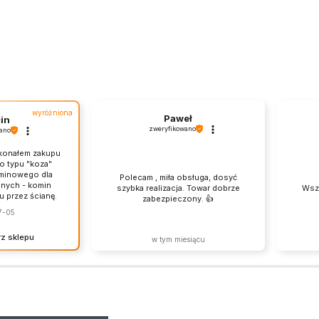
wyróżniona
Paweł
in
zweryfikowano
ano
konałem zakupu
o typu "koza"
minowego dla
Polecam , miła obsługa, dosyć
nych - komin
szybka realizacja. Towar dobrze
Wszy
 przez ścianę.
zabezpieczony. 👍️
ilka rozmów
7-05
a każdym razem
eczowa obsługa.
z sklepu
ieporozumienie
w tym miesiącu
mem kominowym,
Marcinie, to
sklepu dobrze
uacji. Kominek
e :). Dziękujemy
- czekam na
esiennych
 żeby go dobrze
minku!
ale póki co
dobrze. Jestem