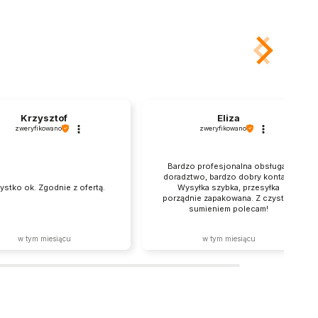
Krzysztof
Eliza
zweryfikowano
zweryfikowano
Bardzo profesjonalna obsługa i
doradztwo, bardzo dobry kontakt.
stko ok. Zgodnie z ofertą.
Wysyłka szybka, przesyłka
porządnie zapakowana. Z czystym
sumieniem polecam!
w tym miesiącu
w tym miesiącu