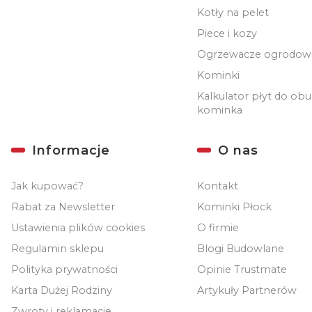
Kotły na pelet
Piece i kozy
Ogrzewacze ogrodow
Kominki
Kalkulator płyt do ob
kominka
Informacje
O nas
Jak kupować?
Kontakt
Rabat za Newsletter
Kominki Płock
Ustawienia plików cookies
O firmie
Regulamin sklepu
Blogi Budowlane
Polityka prywatności
Opinie Trustmate
Karta Dużej Rodziny
Artykuły Partnerów
Zwroty i reklamacje