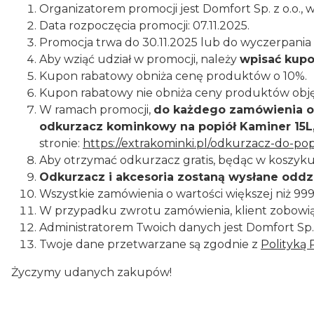
Organizatorem promocji jest Domfort Sp. z o.o., w
Data rozpoczęcia promocji: 07.11.2025.
Promocja trwa do 30.11.2025 lub do wyczerpania
Aby wziąć udział w promocji, należy
wpisać kup
Kupon rabatowy obniża cenę produktów o 10%.
Kupon rabatowy nie obniża ceny produktów objęt
W ramach promocji,
do każdego zamówienia o
odkurzacz kominkowy na popiół Kaminer 15L,
stronie:
https://extrakominki.pl/odkurzacz-do-pop
Aby otrzymać odkurzacz gratis, będąc w koszyku
Odkurzacz i akcesoria zostaną wysłane oddzie
Wszystkie zamówienia o wartości większej niż 99
W przypadku zwrotu zamówienia, klient zobowią
Administratorem Twoich danych jest Domfort Sp. z
Twoje dane przetwarzane są zgodnie z
Polityką 
Życzymy udanych zakupów!