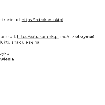
 stronie url:
https://extrakominki.pl
ronie url:
https://extrakominki.pl
, możesz
otrzymać
duktu znajduje się na
szyku)
ówienia
.