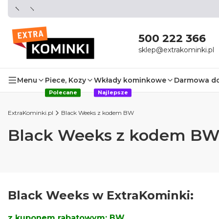
500 222 366
sklep@extrakominki.pl
Menu
Piece, Kozy
Wkłady kominkowe
Darmowa d
Polecane
Najlepsze
ExtraKominki.pl
Black Weeks z kodem BW
Black Weeks z kodem B
Black Weeks w ExtraKominki:
z kuponem rabatowym: BW