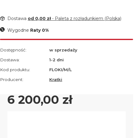
Dostawa
od 0,00 zł
- Paleta z rozładunkiem (Polska)
Wygodne
Raty 0%
Dostępność:
w sprzedaży
Dostawa:
1-2 dni
Kod produktu:
FLOKI/M/L
Producent:
Kratki
Cena
6 200,00 zł
Wybierz wariant produktu:
Poszczególne warianty mogą różnić się ceną