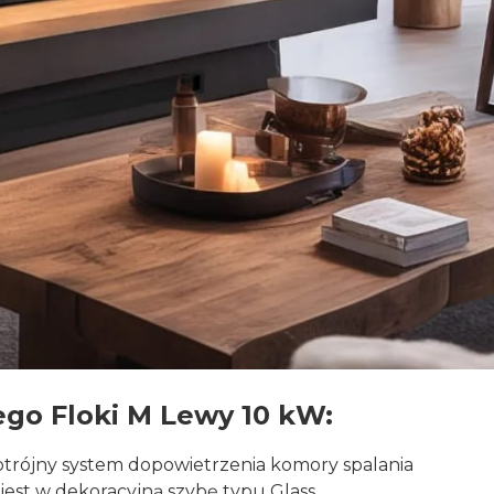
go Floki M Lewy 10 kW:
otrójny system dopowietrzenia komory spalania
jest w dekoracyjną szybę typu Glass