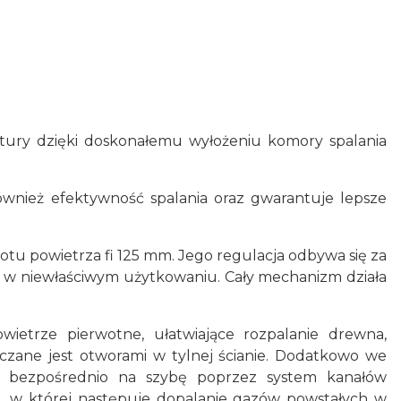
tury dzięki doskonałemu wyłożeniu komory spalania
również efektywność spalania oraz gwarantuje lepsze
tu powietrza fi 125 mm. Jego regulacja odbywa się za
y w niewłaściwym użytkowaniu. Cały mechanizm działa
ietrze pierwotne, ułatwiające rozpalanie drewna,
rczane jest otworami w tylnej ścianie. Dodatkowo we
est bezpośrednio na szybę poprzez system kanałów
a, w której następuje dopalanie gazów powstałych w