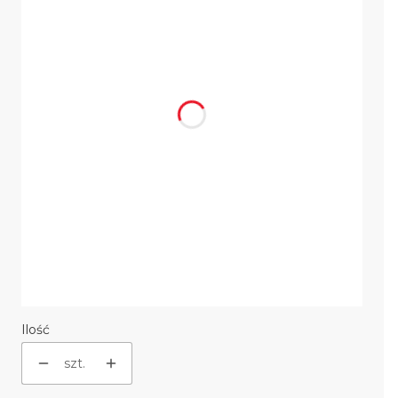
czarne wyłożenie
Opcjonalne
Wybierz
domykanie drzwi
Opcjonalne
Wybierz
ramka stalowa
Opcjonalne
Wybierz
podstawa/nóżki
Opcjonalne
Wybierz
Ilość
szt.