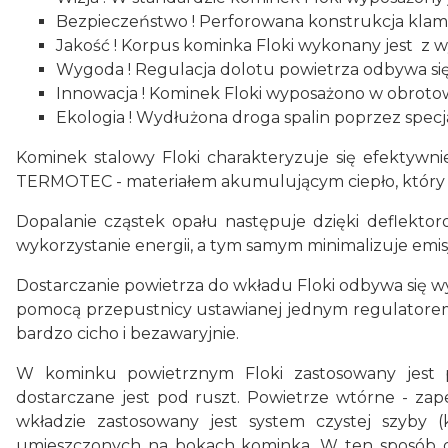
Bezpieczeństwo ! Perforowana konstrukcja klamk
Jakość ! Korpus kominka Floki wykonany jest z 
Wygoda ! Regulacja dolotu powietrza odbywa si
Innowacja ! Kominek Floki wyposażono w obrot
Ekologia ! Wydłużona droga spalin poprzez spec
Kominek stalowy Floki charakteryzuje się efektyw
TERMOTEC - materiałem akumulującym ciepło, który
Dopalanie cząstek opału następuje dzięki deflektor
wykorzystanie energii, a tym samym minimalizuje emis
Dostarczanie powietrza do wkładu Floki odbywa się w
pomocą przepustnicy ustawianej jednym regulatorem 
bardzo cicho i bezawaryjnie.
W kominku powietrznym Floki zastosowany jest po
dostarczane jest pod ruszt. Powietrze wtórne - zap
wkładzie zastosowany jest system czystej szyby 
umieszczonych na bokach kominka. W ten sposób dos