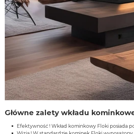
Główne zalety wkładu kominkowe
Efektywność ! Wkład kominkowy Floki posiada p
Wizja ! W standardzie kominek Floki wyposażony 