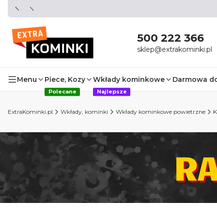
500 222 366
sklep@extrakominki.pl
Menu
Piece, Kozy
Wkłady kominkowe
Darmowa d
Polecane
Najlepsze
ExtraKominki.pl
Wkłady, kominki
Wkłady kominkowe powietrzne
K