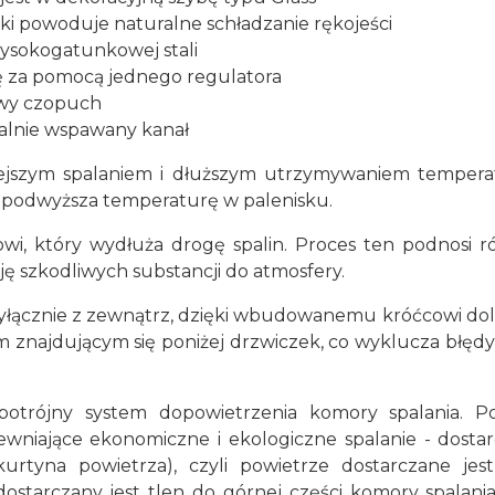
i powoduje naturalne schładzanie rękojeści
wysokogatunkowej stali
ę za pomocą jednego regulatora
owy czopuch
jalnie wspawany kanał
niejszym spalaniem i dłuższym utrzymywaniem tempera
 podwyższa temperaturę w palenisku.
owi, który wydłuża drogę spalin. Proces ten podnosi 
ję szkodliwych substancji do atmosfery.
yłącznie z zewnątrz, dzięki wbudowanemu króćcowi dolo
znajdującym się poniżej drzwiczek, co wyklucza błęd
trójny system dopowietrzenia komory spalania. Pow
ewniające ekonomiczne i ekologiczne spalanie - dosta
(kurtyna powietrza), czyli powietrze dostarczane j
tarczany jest tlen do górnej części komory spalani