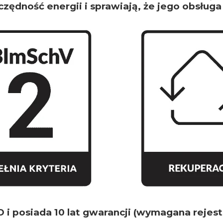
ędność energii i sprawiają, że jego obsług
O i posiada 10 lat gwarancji (wymagana reje