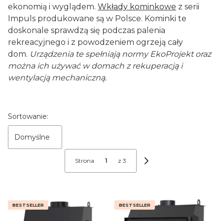
ekonomią i wyglądem.
Wkłady kominkowe
z serii
Impuls produkowane są w Polsce. Kominki te
doskonale sprawdzą się podczas palenia
rekreacyjnego i z powodzeniem ogrzeją cały
dom.
Urządzenia te spełniają normy EkoProjekt oraz
można ich używać w domach z rekuperacją i
wentylacją mechaniczną.
Lista produktów
Sortowanie:
Domyślne
Strona
z 3
Następne produkty
BESTSELLER
BESTSELLER