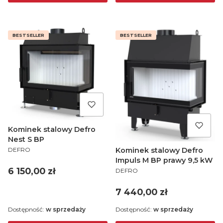
BESTSELLER
BESTSELLER
Kominek stalowy Defro
Nest S BP
PRODUCENT
Kominek stalowy Defro
DEFRO
Impuls M BP prawy 9,5 kW
PRODUCENT
Cena
6 150,00 zł
DEFRO
Cena
7 440,00 zł
Dostępność:
w sprzedaży
Dostępność:
w sprzedaży