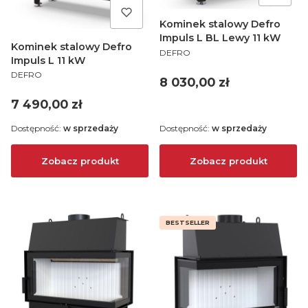
Kominek stalowy Defro
Impuls L BL Lewy 11 kW
Kominek stalowy Defro
PRODUCENT
DEFRO
Impuls L 11 kW
PRODUCENT
DEFRO
Cena
8 030,00 zł
Cena
7 490,00 zł
Dostępność:
w sprzedaży
Dostępność:
w sprzedaży
Zobacz produkt
Zobacz produkt
BESTSELLER