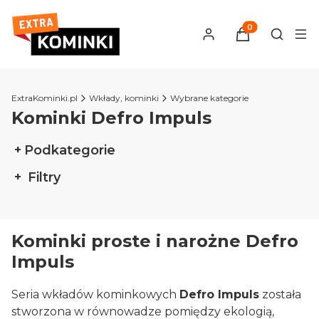
Produkty w kosz
Otwórz 
ExtraKominki.pl
Wkłady, kominki
Wybrane kategorie
Kominki Defro Impuls
Podkategorie
Filtry
Koniec filtrów
Kominki proste i narożne Defro
Impuls
Seria wkładów kominkowych
Defro Impuls
została
stworzona w równowadze pomiędzy ekologią,