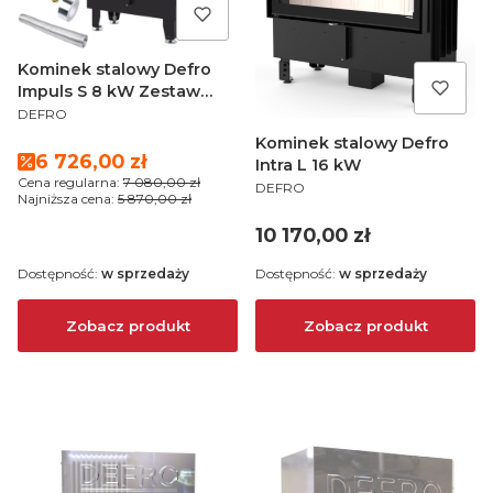
Kominek stalowy Defro
Impuls S 8 kW Zestaw
PRODUCENT
Montażowy
DEFRO
Kominek stalowy Defro
Cena promocyjna
6 726,00 zł
Intra L 16 kW
Cena regularna:
7 080,00 zł
PRODUCENT
DEFRO
Najniższa cena:
5 870,00 zł
Cena
10 170,00 zł
Dostępność:
w sprzedaży
Dostępność:
w sprzedaży
Zobacz produkt
Zobacz produkt