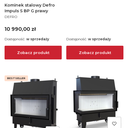
Kominek stalowy Defro
Impuls S BP G prawy
PRODUCENT
DEFRO
Cena
10 990,00 zł
Dostępność:
w sprzedaży
Dostępność:
w sprzedaży
Zobacz produkt
Zobacz produkt
BESTSELLER