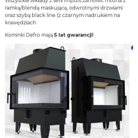
Wszystkie wkłady z serii Impuls zamówić można z
ramką/blendą maskującą, odwrotnymi drzwiami
oraz szybą black line (z czarnym nadrukiem na
krawędziach
Kominki Defro mają
5 lat gwarancji
!