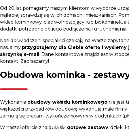
Od 20 lat pomagamy naszym klientom w wyborze urząd
najlepiej sprawdzą się w ich domach i mieszkaniach. P
wkład kominkowy, piec wolnostojący lub biokominek, a 
dodatki potrzebne do jego podłączenia i uruchomienia.
Nasi doświadczeni specjaliści czekają na Wasze zapytania
nas, a my
przygotujemy dla Ciebie ofertę i wyślemy 
skrzynkę e-mail
. Dane kontaktowe znajdziesz w stopce 
kontakt. Zapraszamy!
Obudowa kominka - zestaw
Wykonanie
obudowy wkładu kominkowego
nie jest 
większości przypadków obudowę wykonują małe firmy 
zajmują się pracami wykończeniowymi w budynkach (płytki
W naszej ofercie znajdują się
gotowe zestawy
, dzięki