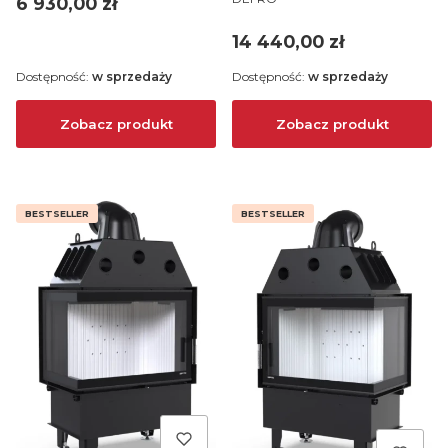
Cena
6 930,00 zł
Cena
14 440,00 zł
Dostępność:
w sprzedaży
Dostępność:
w sprzedaży
Zobacz produkt
Zobacz produkt
BESTSELLER
BESTSELLER