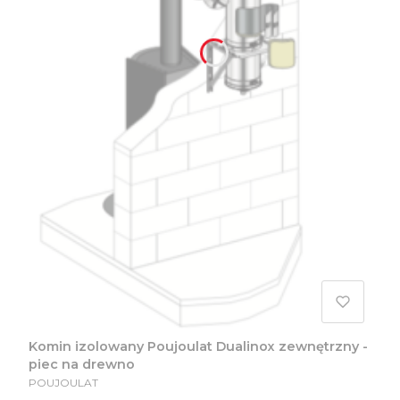
Komin izolowany Poujoulat Dualinox zewnętrzny -
piec na drewno
PRODUCENT
POUJOULAT