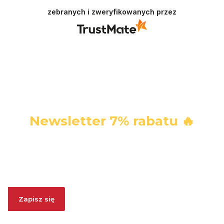
się!
zebranych i zweryfikowanych przez
Newsletter 7% rabatu 🔥
Zapisz się i ODBIERZ 7% RABATU. W każdej chwili możesz
się wypisać.
Zapisz się
Zapisując się, wyrażasz zgodę na otrzymywanie informacji