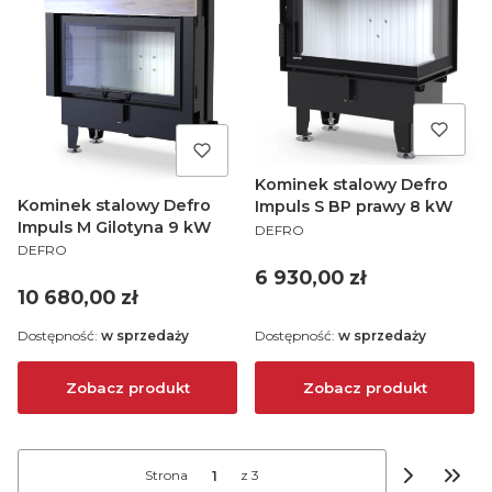
Kominek stalowy Defro
Kominek stalowy Defro
Impuls S BP prawy 8 kW
PRODUCENT
Impuls M Gilotyna 9 kW
DEFRO
PRODUCENT
DEFRO
Cena
6 930,00 zł
Cena
10 680,00 zł
Dostępność:
w sprzedaży
Dostępność:
w sprzedaży
Zobacz produkt
Zobacz produkt
Strona
z 3
Przej