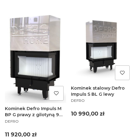
Kominek stalowy Defro
Impuls S BL G lewy
PRODUCENT
DEFRO
Kominek Defro Impuls M
Cena
10 990,00 zł
BP G prawy z gilotyną 9
PRODUCENT
kW
DEFRO
Cena
11 920,00 zł