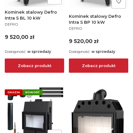
Kominek stalowy Defro
Kominek stalowy Defro
Intra S BL 10 kW
Intra S BP 10 kW
PRODUCENT
DEFRO
PRODUCENT
DEFRO
Cena
9 520,00 zł
Cena
9 520,00 zł
Dostępność:
w sprzedaży
Dostępność:
w sprzedaży
Zobacz produkt
Zobacz produkt
OKAZJA
NOWOŚĆ