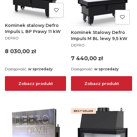
Kominek stalowy Defro
Impuls L BP Prawy 11 kW
Kominek Stalowy Defro
PRODUCENT
DEFRO
Impuls M BL lewy 9,5 kW
PRODUCENT
DEFRO
Cena
8 030,00 zł
Cena
7 440,00 zł
Dostępność:
w sprzedaży
Dostępność:
w sprzedaży
Zobacz produkt
Zobacz produkt
BESTSELLER