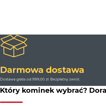
handlowych. Akceptujesz
Politykę Prywatności
oraz regulamin
promocji
Rabat za Newsletter
.
Darmowa dostawa
Dostawa gratis od 999,00 zł. Bezpłatny zwrot.
Który kominek wybrać? Dor