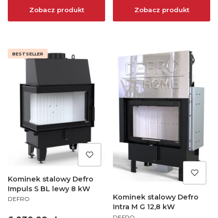
Zobacz produkt
Zobacz produkt
BESTSELLER
Kominek stalowy Defro
Impuls S BL lewy 8 kW
Kominek stalowy Defro
PRODUCENT
DEFRO
Intra M G 12,8 kW
PRODUCENT
DEFRO