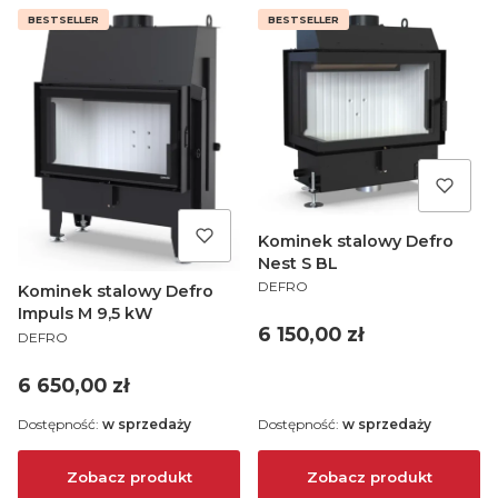
BESTSELLER
BESTSELLER
Kominek stalowy Defro
Nest S BL
PRODUCENT
DEFRO
Kominek stalowy Defro
Impuls M 9,5 kW
Cena
6 150,00 zł
PRODUCENT
DEFRO
Cena
6 650,00 zł
Dostępność:
w sprzedaży
Dostępność:
w sprzedaży
Zobacz produkt
Zobacz produkt