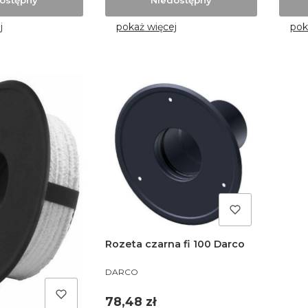
j
pokaż więcej
pok
Rozeta czarna fi 100 Darco
PRODUCENT
DARCO
Cena
78,48 zł