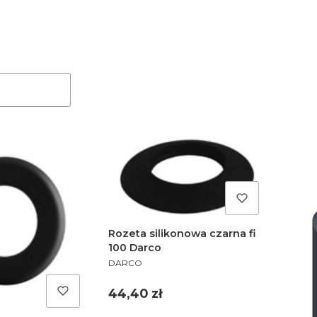
duktów
Rozeta silikonowa czarna fi
100 Darco
PRODUCENT
DARCO
Cena
44,40 zł