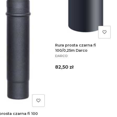
Rura prosta czarna fi
100/0,25m Darco
PRODUCENT
DARCO
Cena
82,50 zł
prosta czarna fi 100