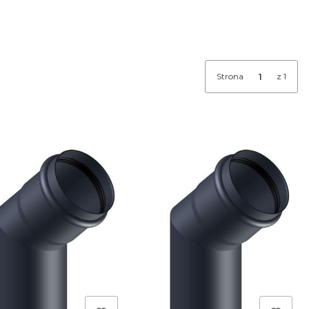
Strona
z 1