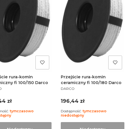
ście rura-komin
Przejście rura-komin
iczny fi 100/150 Darco
ceramiczny fi 100/180 Darco
UCENT
PRODUCENT
O
DARCO
a
Cena
44 zł
196,44 zł
ność:
tymczasowo
Dostępność:
tymczasowo
stępny
niedostępny
Niedostępny
Niedostępny