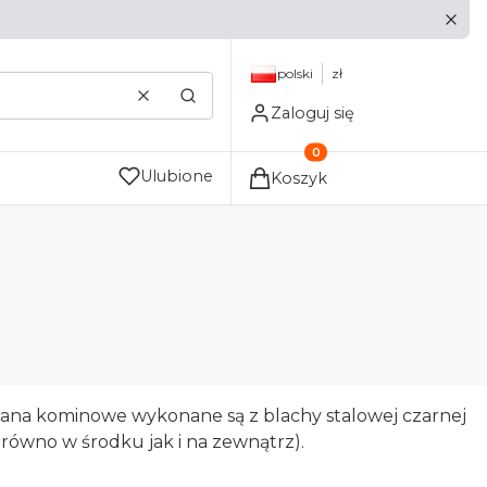
polski
zł
Wyczyść
Szukaj
Zaloguj się
Produkty w koszyku: 0. Zo
Ulubione
Koszyk
olana kominowe wykonane są z blachy stalowej czarnej
ówno w środku jak i na zewnątrz).