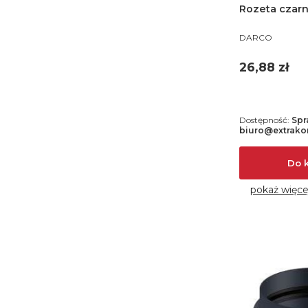
Rozeta czarn
PRODUCENT
DARCO
Cena
26,88 zł
Dostępność:
Spr
biuro@extrakom
Do 
pokaż więce