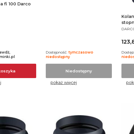
a fi 100 Darco
Kolan
stopn
PROD
DARC
Cen
123,
awdź,
Dostępność:
tymczasowo
Dostęp
inki.pl
niedostępny
niedo
koszyka
Niedostępny
j
pokaż więcej
pok