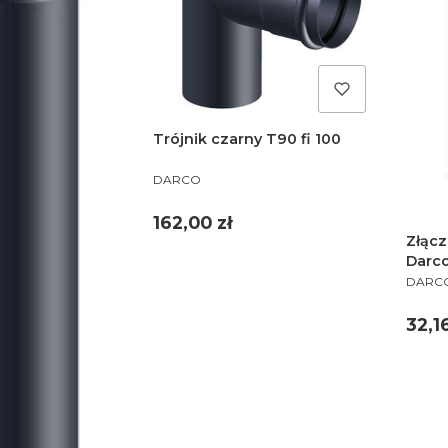
Trójnik czarny T90 fi 100
PRODUCENT
DARCO
Cena
162,00 zł
Złącz
Darc
PROD
DARC
Cen
32,16