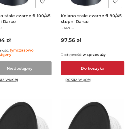
o stałe czarne fi 100/45
Kolano stałe czarne fi 80/45
i Darco
stopni Darco
UCENT
PRODUCENT
O
DARCO
a
Cena
84 zł
97,56 zł
ność:
tymczasowo
stępny
Dostępność:
w sprzedaży
Niedostępny
Do koszyka
aż więcej
pokaż więcej