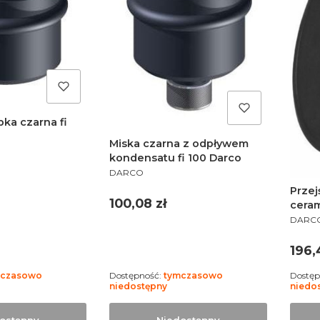
pka czarna fi
Miska czarna z odpływem
kondensatu fi 100 Darco
PRODUCENT
DARCO
Przej
Cena
100,08 zł
ceram
PROD
DARC
Cen
196,
mczasowo
Dostępność:
tymczasowo
Dostęp
niedostępny
niedo
ostępny
Niedostępny