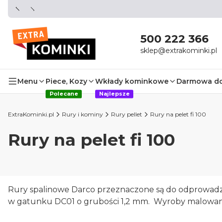
500 222 366
sklep@extrakominki.pl
Menu
Piece, Kozy
Wkłady kominkowe
Darmowa d
Polecane
Najlepsze
ExtraKominki.pl
Rury i kominy
Rury pellet
Rury na pelet fi 100
Rury na pelet fi 100
Rury spalinowe Darco przeznaczone są do odprowad
w gatunku DC01 o grubości 1,2 mm. Wyroby malowane