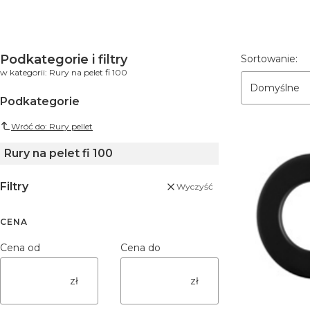
Lista pro
Podkategorie i filtry
Sortowanie:
w kategorii: Rury na pelet fi 100
Domyślne
Podkategorie
Wróć do: Rury pellet
Rury na pelet fi 100
Filtry
Wyczyść
CENA
Cena od
Cena do
zł
zł