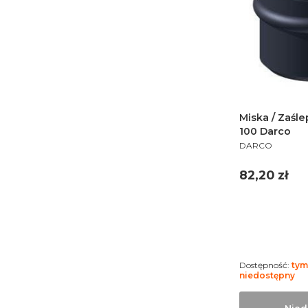
Miska / Zaśle
100 Darco
PRODUCENT
DARCO
Cena
82,20 zł
Dostępność:
ty
niedostępny
Nied