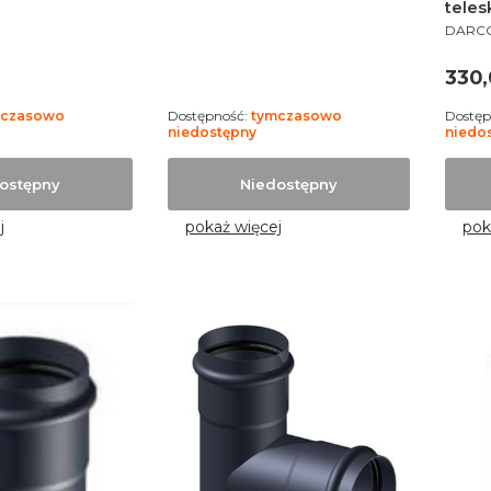
tele
PROD
DARC
Cen
330,
mczasowo
Dostępność:
tymczasowo
Dostęp
niedostępny
niedo
ostępny
Niedostępny
j
pokaż więcej
pok