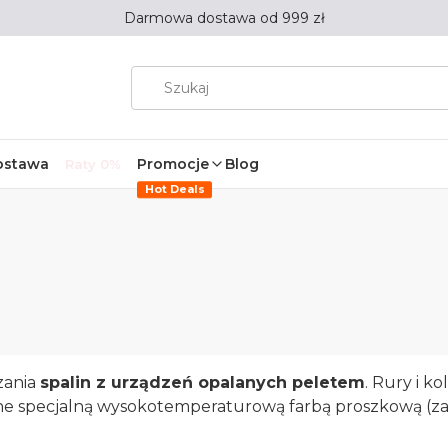
Darmowa dostawa od 999 zł
ostawa
Promocje
Blog
Raty 0%
Hot Deals
zania
spalin z urządzeń opalanych peletem
. Rury i k
 specjalną wysokotemperaturową farbą proszkową (zar