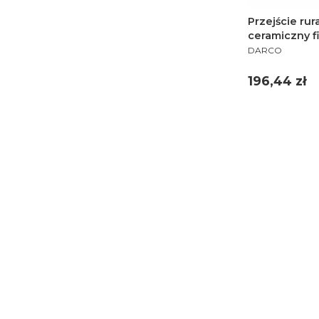
Przejście ru
ceramiczny f
PRODUCENT
DARCO
Cena
196,44 zł