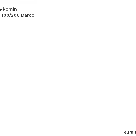
ra-komin
i 100/200 Darco
Rura 