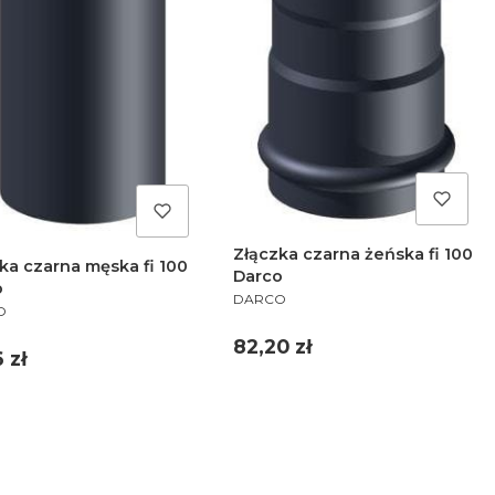
Złączka czarna żeńska fi 100
ka czarna męska fi 100
Darco
o
PRODUCENT
DARCO
UCENT
O
Cena
82,20 zł
a
 zł