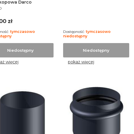
skopowa Darco
UCENT
O
a
00 zł
ność:
tymczasowo
Dostępność:
tymczasowo
stępny
niedostępny
Niedostępny
Niedostępny
aż więcej
pokaż więcej