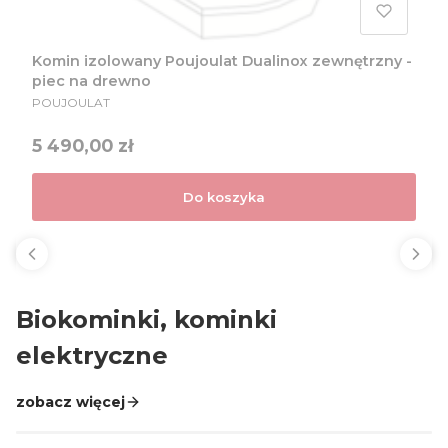
Komin izolowany Poujoulat Dualinox zewnętrzny -
piec na drewno
PRODUCENT
POUJOULAT
Cena
5 490,00 zł
Do koszyka
Biokominki, kominki
elektryczne
zobacz więcej