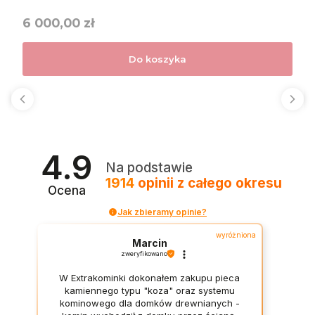
Cena
6 000,00 zł
Do koszyka
4.9
Na podstawie
1914
opinii
z całego okresu
Ocena
Jak zbieramy opinie?
wyróżniona
Marcin
zweryfikowano
W Extrakominki dokonałem zakupu pieca
kamiennego typu "koza" oraz systemu
kominowego dla domków drewnianych -