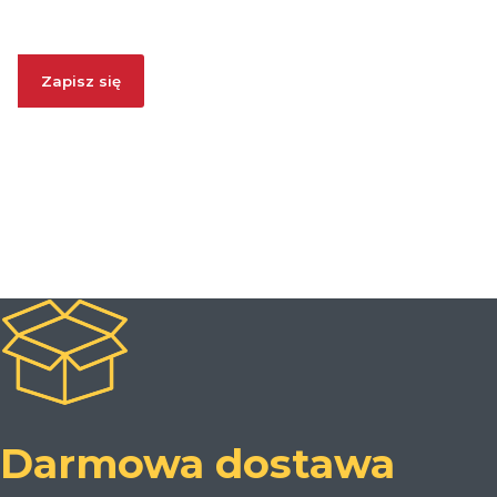
Zapisz się
Zapisując się, wyrażasz zgodę na otrzymywanie informacji
handlowych. Akceptujesz
Politykę Prywatności
oraz regulamin
promocji
Rabat za Newsletter
.
Darmowa dostawa