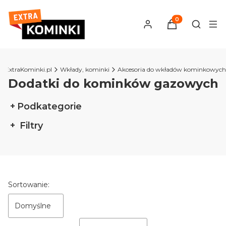
Produkty w kosz
Otwórz 
ExtraKominki.pl
Wkłady, kominki
Akcesoria do wkładów kominkowych
Dodatki do kominków gazowych
Podkategorie
Filtry
Koniec filtrów
Lista produktów
Sortowanie:
Domyślne