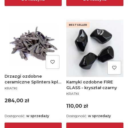
BESTSELLER
Drzazgi ozdobne
Kamyki ozdobne FIRE
ceramiczne Splinters kpl. 1
PRODUCENT
GLASS - kryształ czarny
kg
KRATKI
PRODUCENT
KRATKI
Cena
284,00 zł
Cena
110,00 zł
Dostępność:
w sprzedaży
Dostępność:
w sprzedaży