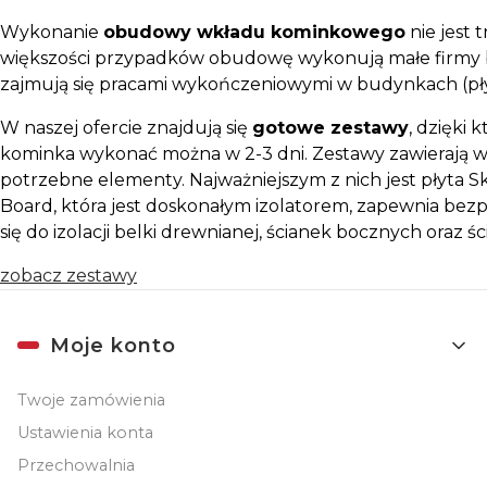
Wykonanie
obudowy wkładu kominkowego
nie jest 
większości przypadków obudowę wykonują małe firmy 
zajmują się pracami wykończeniowymi w budynkach (płytki
W naszej ofercie znajdują się
gotowe zestawy
, dzięki
kominka wykonać można w 2-3 dni. Zestawy zawierają w
potrzebne elementy. Najważniejszym z nich jest płyta
Board, która jest doskonałym izolatorem, zapewnia bez
się do izolacji belki drewnianej, ścianek bocznych oraz ś
zobacz zestawy
Linki w stopce
Moje konto
Twoje zamówienia
Ustawienia konta
Przechowalnia