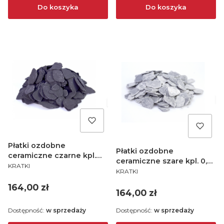
Do koszyka
Do koszyka
Płatki ozdobne
Płatki ozdobne
ceramiczne czarne kpl.
ceramiczne szare kpl. 0,5
PRODUCENT
0,5 kg
KRATKI
PRODUCENT
kg
KRATKI
Cena
164,00 zł
Cena
164,00 zł
Dostępność:
w sprzedaży
Dostępność:
w sprzedaży