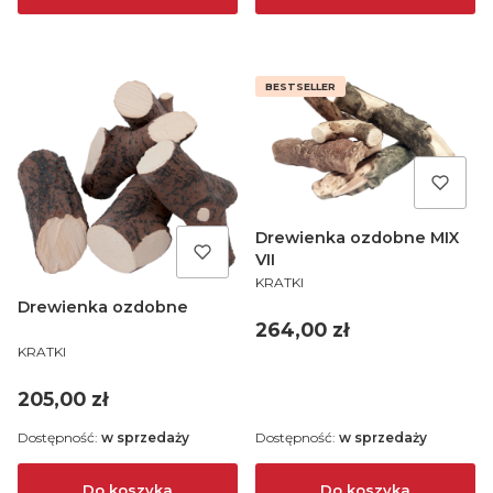
BESTSELLER
Drewienka ozdobne MIX
VII
PRODUCENT
KRATKI
Drewienka ozdobne
Cena
264,00 zł
PRODUCENT
KRATKI
Cena
205,00 zł
Dostępność:
w sprzedaży
Dostępność:
w sprzedaży
Do koszyka
Do koszyka