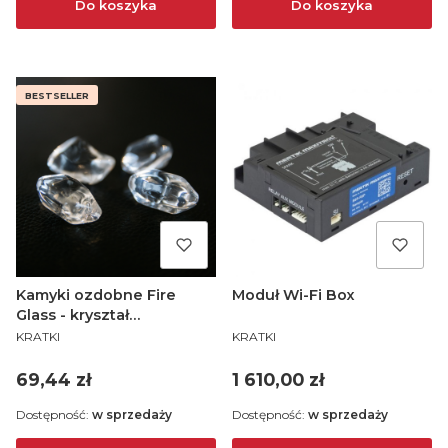
Do koszyka
Do koszyka
BESTSELLER
Kamyki ozdobne Fire
Moduł Wi-Fi Box
Glass - kryształ
PRODUCENT
PRODUCENT
transparentny
KRATKI
KRATKI
Cena
Cena
69,44 zł
1 610,00 zł
Dostępność:
w sprzedaży
Dostępność:
w sprzedaży