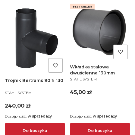
BESTSELLER
Wkładka stalowa
dwuścienna 130mm
PRODUCENT
STAHL SYSTEM
Trójnik Bertrams 90 fi 130
Cena
45,00 zł
PRODUCENT
STAHL SYSTEM
Cena
240,00 zł
Dostępność:
w sprzedaży
Dostępność:
w sprzedaży
Do koszyka
Do koszyka