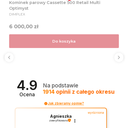
Kominek parowy Cassette 500 Retail Multi
Optimyst
PRODUCENT
DIMPLEX
Cena
6 000,00 zł
Do koszyka
4.9
Na podstawie
1914
opinii
z całego okresu
Ocena
Jak zbieramy opinie?
wyróżniona
Agnieszka
zweryfikowano