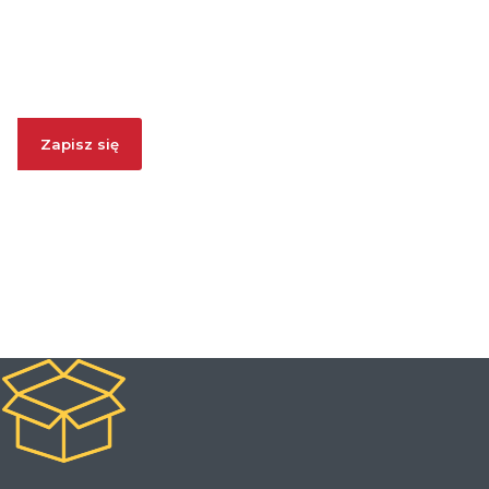
Zapisz się i ODBIERZ 7% RABATU. W każdej chwili możesz
się wypisać.
Zapisz się
Zapisując się, wyrażasz zgodę na otrzymywanie informacji
handlowych. Akceptujesz
Politykę Prywatności
oraz regulamin
promocji
Rabat za Newsletter
.