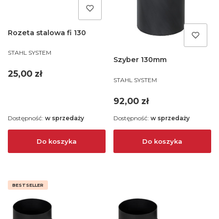
Rozeta stalowa fi 130
PRODUCENT
STAHL SYSTEM
Szyber 130mm
Cena
25,00 zł
PRODUCENT
STAHL SYSTEM
Cena
92,00 zł
Dostępność:
w sprzedaży
Dostępność:
w sprzedaży
Do koszyka
Do koszyka
BESTSELLER