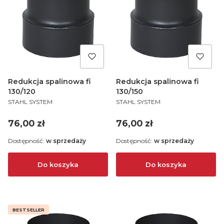
Redukcja spalinowa fi
Redukcja spalinowa fi
130/120
130/150
PRODUCENT
PRODUCENT
STAHL SYSTEM
STAHL SYSTEM
Cena
Cena
76,00 zł
76,00 zł
Dostępność:
w sprzedaży
Dostępność:
w sprzedaży
Do koszyka
Do koszyka
BESTSELLER