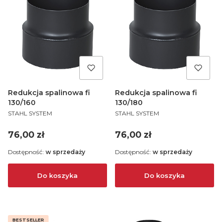
Redukcja spalinowa fi
Redukcja spalinowa fi
130/160
130/180
PRODUCENT
PRODUCENT
STAHL SYSTEM
STAHL SYSTEM
Cena
Cena
76,00 zł
76,00 zł
Dostępność:
w sprzedaży
Dostępność:
w sprzedaży
Do koszyka
Do koszyka
BESTSELLER