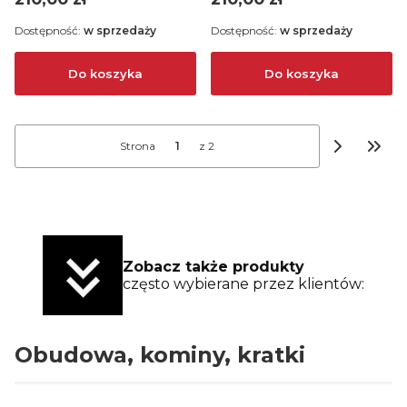
Dostępność:
w sprzedaży
Dostępność:
w sprzedaży
Do koszyka
Do koszyka
Strona
z 2
Przej
Zobacz także produkty
często wybierane przez klientów:
Obudowa, kominy, kratki