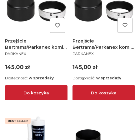
Przejście
Przejście
Bertrams/Parkanex komin
Bertrams/Parkanex komin
PRODUCENT
PRODUCENT
ceramiczny fi 130/200
ceramiczny fi 130/180
PARKANEX
PARKANEX
Cena
Cena
145,00 zł
145,00 zł
Dostępność:
w sprzedaży
Dostępność:
w sprzedaży
Do koszyka
Do koszyka
BESTSELLER