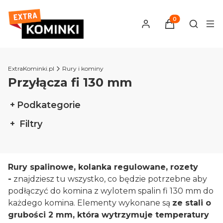
Produkty w kosz
Otwórz 
ExtraKominki.pl
Rury i kominy
Przyłącza fi 130 mm
Podkategorie
Filtry
Koniec filtrów
Rury spalinowe, kolanka regulowane, rozety
-
znajdziesz tu wszystko, co będzie potrzebne aby
podłączyć do komina z wylotem spalin fi 130 mm do
każdego komina. Elementy wykonane są
ze stali o
grubości 2 mm, która wytrzymuje temperatury