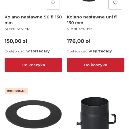
Kolano nastawne 90 fi 130
Kolano nastawne uni fi
mm
130 mm
PRODUCENT
PRODUCENT
STAHL SYSTEM
STAHL SYSTEM
Cena
Cena
150,00 zł
176,00 zł
Dostępność:
w sprzedaży
Dostępność:
w sprzedaży
Do koszyka
Do koszyka
BESTSELLER