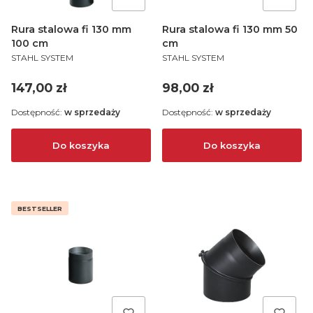
Rura stalowa fi 130 mm
Rura stalowa fi 130 mm 50
100 cm
cm
PRODUCENT
PRODUCENT
STAHL SYSTEM
STAHL SYSTEM
Cena
Cena
147,00 zł
98,00 zł
Dostępność:
w sprzedaży
Dostępność:
w sprzedaży
Do koszyka
Do koszyka
BESTSELLER