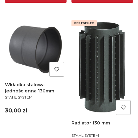
BESTSELLER
Wkładka stalowa
jednościenna 130mm
PRODUCENT
STAHL SYSTEM
Cena
30,00 zł
Radiator 130 mm
PRODUCENT
STAHL SYSTEM