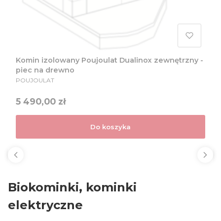
Komin izolowany Poujoulat Dualinox zewnętrzny -
piec na drewno
PRODUCENT
POUJOULAT
Cena
5 490,00 zł
Do koszyka
Biokominki, kominki
elektryczne