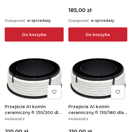
Cena
185,00 zł
Dostępność:
w sprzedaży
Dostępność:
w sprzedaży
Do koszyka
Do koszyka
Przejście A1 komin
Przejście A1 komin
ceramiczny fi 130/200 dla
ceramiczny fi 130/180 dla
PRODUCENT
PRODUCENT
pieców wolnostojących
pieców wolnostojących
PARKANEX
PARKANEX
Cena
Cena
210,00 zł
210,00 zł