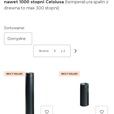
nawet 1000 stopni Celsiusa
(temperatura spalin z
drewna to max 300 stopni).
Lista produktów
Sortowanie:
Domyślne
Strona
z 2
Następne produkty
BESTSELLER
BESTSELLER