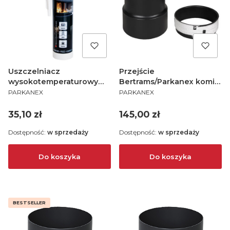
Uszczelniacz
Przejście
wysokotemperaturowy
Bertrams/Parkanex komin
PRODUCENT
PRODUCENT
1500°C 300ml
ceramiczny fi 130/150
PARKANEX
PARKANEX
Cena
Cena
35,10 zł
145,00 zł
Dostępność:
w sprzedaży
Dostępność:
w sprzedaży
Do koszyka
Do koszyka
BESTSELLER