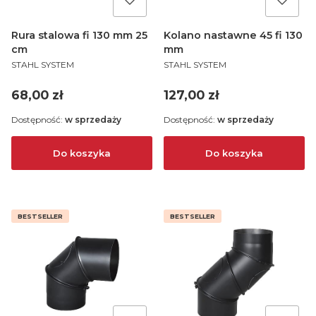
Rura stalowa fi 130 mm 25
Kolano nastawne 45 fi 130
cm
mm
PRODUCENT
PRODUCENT
STAHL SYSTEM
STAHL SYSTEM
Cena
Cena
68,00 zł
127,00 zł
Dostępność:
w sprzedaży
Dostępność:
w sprzedaży
Do koszyka
Do koszyka
BESTSELLER
BESTSELLER