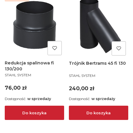
Redukcja spalinowa fi
Trójnik Bertrams 45 fi 130
130/200
PRODUCENT
PRODUCENT
STAHL SYSTEM
STAHL SYSTEM
Cena
76,00 zł
Cena
240,00 zł
Dostępność:
w sprzedaży
Dostępność:
w sprzedaży
Do koszyka
Do koszyka