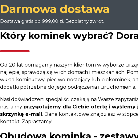
Darmowa dostawa
Dostawa gratis od 999,00 zł. Bezpłatny zwrot.
Który kominek wybrać? Dor
Od 20 lat pomagamy naszym klientom w wyborze urząd
najlepiej sprawdzą się w ich domach i mieszkaniach. P
wkład kominkowy, piec wolnostojący lub biokominek, a 
dodatki potrzebne do jego podłączenia i uruchomienia.
Nasi doświadczeni specjaliści czekają na Wasze zapytania
nas, a my
przygotujemy dla Ciebie ofertę i wyślemy 
skrzynkę e-mail
. Dane kontaktowe znajdziesz w stopce 
kontakt. Zapraszamy!
Obudowa kominka - zestaw