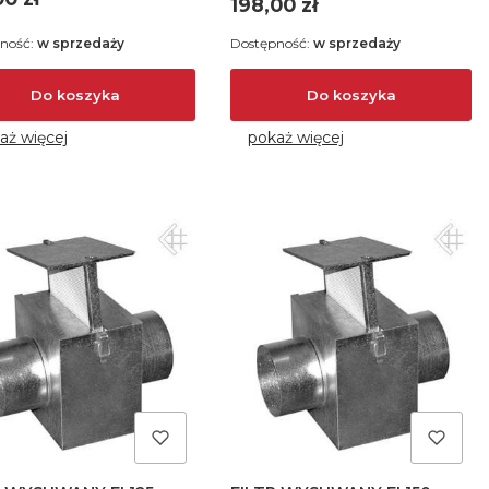
Cena
198,00 zł
ność:
w sprzedaży
Dostępność:
w sprzedaży
Do koszyka
Do koszyka
aż więcej
pokaż więcej