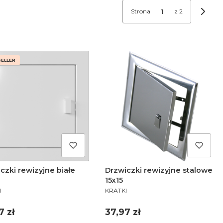
Strona
z 2
Nastę
ELLER
czki rewizyjne białe
Drzwiczki rewizyjne stalowe
15x15
UCENT
PRODUCENT
I
KRATKI
a
Cena
7 zł
37,97 zł