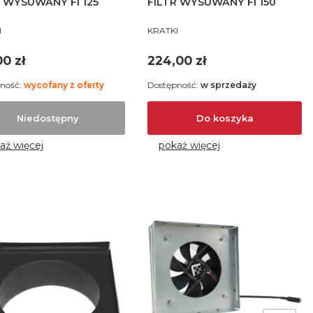
R WYSUWANY FI 125
FILTR WYSUWANY FI 150
UCENT
PRODUCENT
I
KRATKI
a
Cena
00 zł
224,00 zł
ność:
wycofany z oferty
Dostępność:
w sprzedaży
Niedostępny
Do koszyka
aż więcej
pokaż więcej