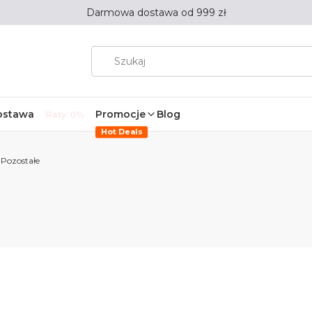
Darmowa dostawa od 999 zł
ostawa
Promocje
Blog
Raty 0%
Hot Deals
Pozostałe
duktów