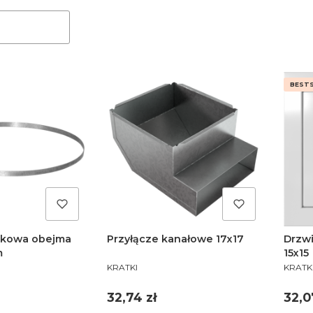
BESTS
skowa obejma
Przyłącze kanałowe 17x17
Drzwi
m
15x15
PRODUCENT
PROD
KRATKI
KRATK
Cena
Cen
32,74 zł
32,0