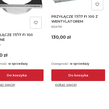
PRZYŁĄCZE 17/17 FI 100 Z
WENTYLATOREM
PRODUCENT
KRATKI
ĄCZE 17/17 FI 100
Cena
130,00 zł
NE
UCENT
I
a
0 zł
ność:
w sprzedaży
Dostępność:
w sprzedaży
Do koszyka
Do koszyka
aż więcej
pokaż więcej