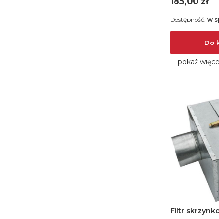
Cena
185,00 zł
Dostępność:
w s
Do 
pokaż więce
Filtr skrzynk