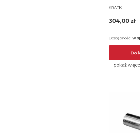
PRODUCENT
KRATKI
Cena
304,00 zł
Dostępność:
w s
Do 
pokaż więce