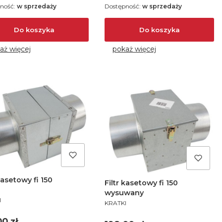
ność:
w sprzedaży
Dostępność:
w sprzedaży
Do koszyka
Do koszyka
aż więcej
pokaż więcej
 kasetowy fi 150
Filtr kasetowy fi 150
wysuwany
UCENT
I
PRODUCENT
KRATKI
a
00 zł