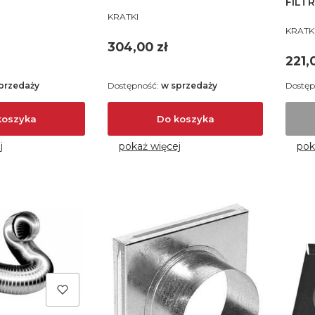
FILT
PRODUCENT
KRATKI
PROD
KRATK
Cena
304,00 zł
Cen
221,
przedaży
Dostępność:
w sprzedaży
Dostęp
koszyka
Do koszyka
j
pokaż więcej
pok