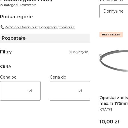
w kategorii: Pozostałe
Domyślne
Podkategorie
Wróć do: Dystrybucja gorącego powietrza
BESTSELLER
Pozostałe
Filtry
Wyczyść
CENA
Cena od
Cena do
zł
zł
Opaska zaci
max. fi 175m
PRODUCENT
KRATKI
Cena
10,00 zł