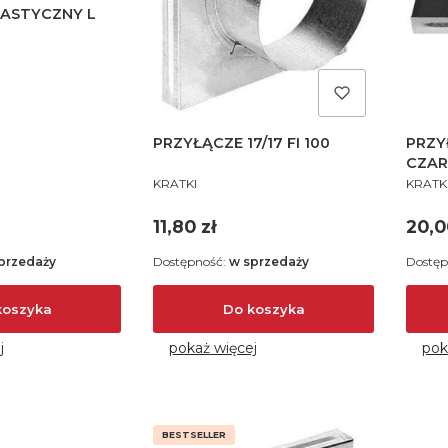
ASTYCZNY L
PRZYŁĄCZE 17/17 FI 100
PRZYŁ
CZAR
PRODUCENT
PROD
KRATKI
KRATK
Cena
Cen
11,80 zł
20,0
przedaży
Dostępność:
w sprzedaży
Dostęp
koszyka
Do koszyka
j
pokaż więcej
pok
BESTSELLER