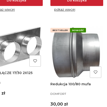
Do koszyka
Do koszyka
aż więcej
pokaż więcej
BESTSELLER
NOWOŚĆ
ŁĄCZE 17/30 2X125
UCENT
I
Redukcja 100/80 mufa
a
 zł
PRODUCENT
DOMFORT
Cena
30,00 zł