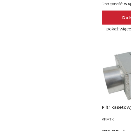
Dostępność:
w s
Do 
pokaż więce
Filtr kasetowy
PRODUCENT
KRATKI