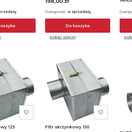
Cena
198,00 zł
przedaży
Dostępność:
w sprzedaży
Dostęp
koszyka
Do koszyka
j
pokaż więcej
pok
Filtr skrzynkowy 150
owy 125