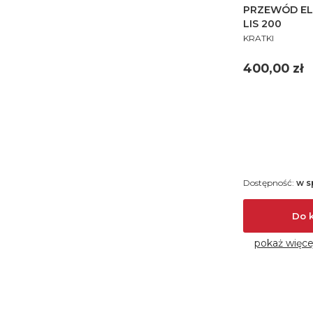
PRZEWÓD EL
LIS 200
PRODUCENT
KRATKI
Cena
400,00 zł
Dostępność:
w s
Do 
pokaż więce