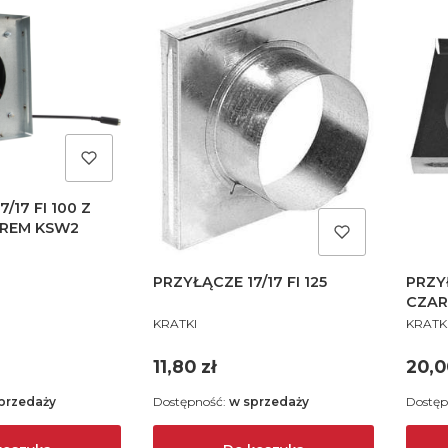
/17 FI 100 Z
REM KSW2
PRZYŁĄCZE 17/17 FI 125
PRZYŁ
CZAR
PRODUCENT
PROD
KRATKI
KRATK
Cena
Cen
11,80 zł
20,0
przedaży
Dostępność:
w sprzedaży
Dostęp