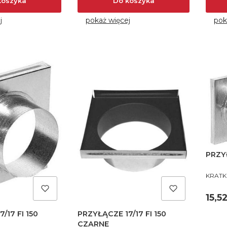
koszyka
Do koszyka
j
pokaż więcej
pok
PRZY
PROD
KRATK
Cen
15,52
/17 FI 150
PRZYŁĄCZE 17/17 FI 150
CZARNE