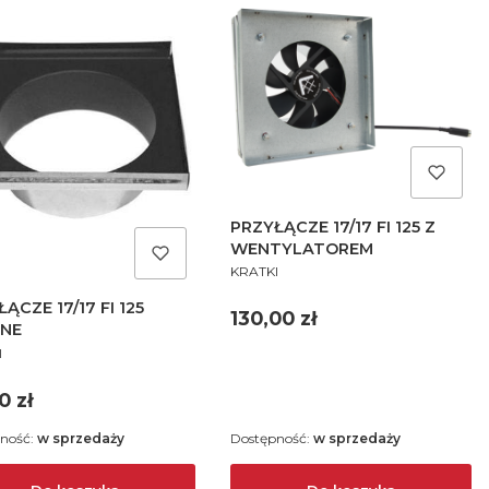
PRZYŁĄCZE 17/17 FI 125 Z
WENTYLATOREM
PRODUCENT
KRATKI
ĄCZE 17/17 FI 125
Cena
130,00 zł
NE
UCENT
I
a
0 zł
ność:
w sprzedaży
Dostępność:
w sprzedaży