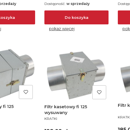
przedaży
Dostępność:
w sprzedaży
Dostęp
koszyka
Do koszyka
j
pokaż więcej
pok
Filtr
 fi 125
Filtr kasetowy fi 125
wysuwany
PROD
KRATK
PRODUCENT
KRATKI
Cen
185,