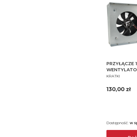
PRZYŁĄCZE 17
WENTYLATO
PRODUCENT
KRATKI
Cena
130,00 zł
Dostępność:
w s