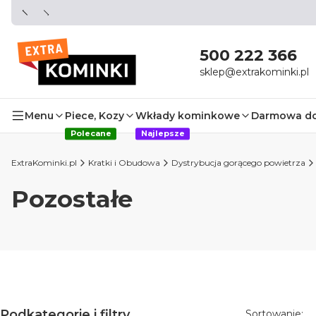
500 222 366
sklep@extrakominki.pl
Menu
Piece, Kozy
Wkłady kominkowe
Darmowa d
Polecane
Najlepsze
ExtraKominki.pl
Kratki i Obudowa
Dystrybucja gorącego powietrza
Pozostałe
Lista pro
Podkategorie i filtry
Sortowanie: