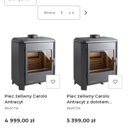
Strona
z 4
Następne produkty
Piec żeliwny Carolo
Piec żeliwny Carolo
Antracyt
Antracyt z dolotem
PRODUCENT
PRODUCENT
powietrza
INVICTA
INVICTA
Cena
Cena
4 999,00 zł
5 399,00 zł