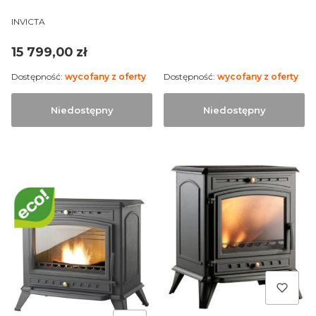
PRODUCENT
INVICTA
Cena
15 799,00 zł
Dostępność:
wycofany z oferty
Dostępność:
wycofany z oferty
Niedostępny
Niedostępny