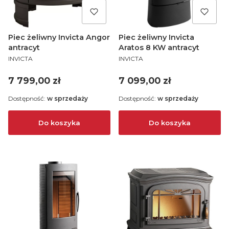
Piec żeliwny Invicta Angor
Piec żeliwny Invicta
antracyt
Aratos 8 KW antracyt
PRODUCENT
PRODUCENT
INVICTA
INVICTA
Cena
Cena
7 799,00 zł
7 099,00 zł
Dostępność:
w sprzedaży
Dostępność:
w sprzedaży
Do koszyka
Do koszyka