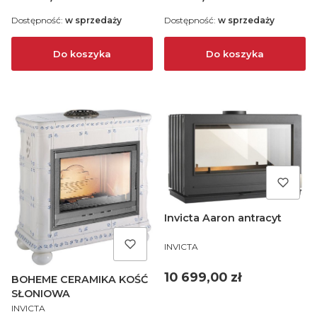
Dostępność:
w sprzedaży
Dostępność:
w sprzedaży
Do koszyka
Do koszyka
Invicta Aaron antracyt
PRODUCENT
INVICTA
Cena
10 699,00 zł
BOHEME CERAMIKA KOŚĆ
SŁONIOWA
PRODUCENT
INVICTA