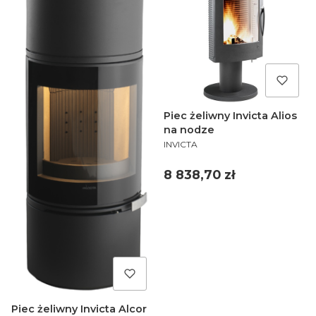
Piec żeliwny Invicta Alios
na nodze
PRODUCENT
INVICTA
Cena
8 838,70 zł
Piec żeliwny Invicta Alcor