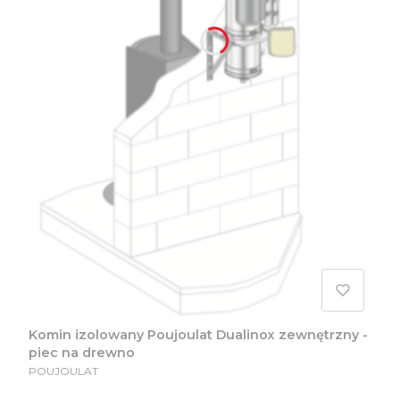
Komin izolowany Poujoulat Dualinox zewnętrzny -
piec na drewno
PRODUCENT
POUJOULAT