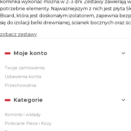
kominka wykonać można w 2-3 dni. Zestawy zawierają w
potrzebne elementy. Najważniejszym z nich jest płyta
Board, która jest doskonałym izolatorem, zapewnia bez
się do izolacji belki drewnianej, ścianek bocznych oraz ś
zobacz zestawy
Linki w stopce
Moje konto
Twoje zamówienia
Ustawienia konta
Przechowalnia
Kategorie
Kominki i wkłady
Polecane Piece i Kozy