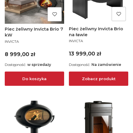
Piec żeliwny Invicta Brio
Piec żeliwny Invicta Brio 7
na ławie
kW
PRODUCENT
PRODUCENT
INVICTA
INVICTA
Cena
13 999,00 zł
Cena
8 999,00 zł
Dostępność:
w sprzedaży
Dostępność:
Na zamówienie
Do koszyka
Zobacz produkt