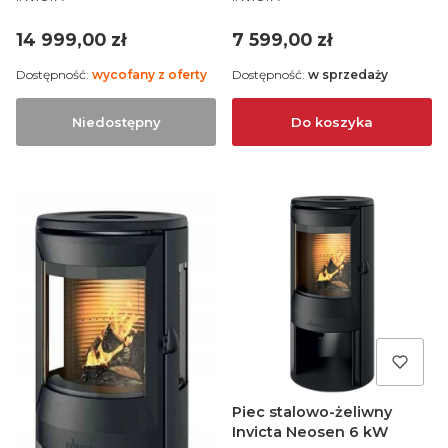
Cena
Cena
14 999,00 zł
7 599,00 zł
Dostępność:
wycofany z oferty
Dostępność:
w sprzedaży
Niedostępny
Do koszyka
Piec stalowo-żeliwny
Invicta Neosen 6 kW