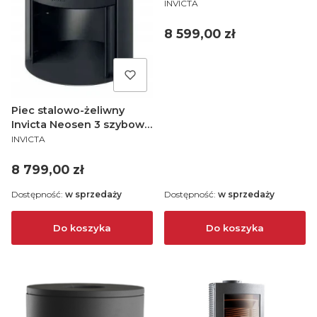
PRODUCENT
INVICTA
Cena
8 599,00 zł
Piec stalowo-żeliwny
Invicta Neosen 3 szybowy
PRODUCENT
6 kW
INVICTA
Cena
8 799,00 zł
Dostępność:
w sprzedaży
Dostępność:
w sprzedaży
Do koszyka
Do koszyka