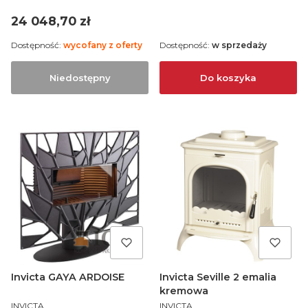
Cena
24 048,70 zł
Dostępność:
wycofany z oferty
Dostępność:
w sprzedaży
Niedostępny
Do koszyka
Invicta GAYA ARDOISE
Invicta Seville 2 emalia
kremowa
PRODUCENT
PRODUCENT
INVICTA
INVICTA