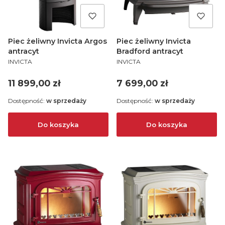
Piec żeliwny Invicta Argos
Piec żeliwny Invicta
antracyt
Bradford antracyt
PRODUCENT
PRODUCENT
INVICTA
INVICTA
Cena
Cena
11 899,00 zł
7 699,00 zł
Dostępność:
w sprzedaży
Dostępność:
w sprzedaży
Do koszyka
Do koszyka