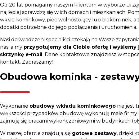
Od 20 lat pomagamy naszym klientom w wyborze urząd
najlepiej sprawdzą się w ich domach i mieszkaniach. P
wkład kominkowy, piec wolnostojący lub biokominek, a 
dodatki potrzebne do jego podłączenia i uruchomienia.
Nasi doświadczeni specjaliści czekają na Wasze zapytania
nas, a my
przygotujemy dla Ciebie ofertę i wyślemy 
skrzynkę e-mail
. Dane kontaktowe znajdziesz w stopce 
kontakt. Zapraszamy!
Obudowa kominka - zestaw
Wykonanie
obudowy wkładu kominkowego
nie jest 
większości przypadków obudowę wykonują małe firmy 
zajmują się pracami wykończeniowymi w budynkach (płytki
W naszej ofercie znajdują się
gotowe zestawy
, dzięki