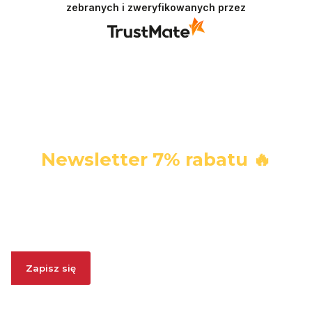
zebranych i zweryfikowanych przez
Newsletter 7% rabatu 🔥
Zapisz się i ODBIERZ 7% RABATU. W każdej chwili możesz
się wypisać.
Zapisz się
Zapisując się, wyrażasz zgodę na otrzymywanie informacji