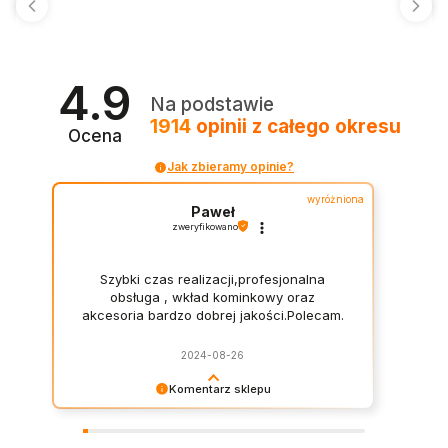
4.9
Na podstawie
1914
opinii
z całego okresu
Ocena
Jak zbieramy opinie?
wyróżniona
Paweł
zweryfikowano
Szybki czas realizacji,profesjonalna
obsługa , wkład kominkowy oraz
akcesoria bardzo dobrej jakości.Polecam.
2024-08-26
Komentarz sklepu
Bardzo nam miło czytać Pańską opinię Panie
Pawle!