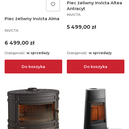
Piec żeliwny Invicta Altea
Antracyt
PRODUCENT
INVICTA
Piec żeliwny Invicta Alma
Cena
5 499,00 zł
PRODUCENT
INVICTA
Cena
6 499,00 zł
Dostępność:
w sprzedaży
Dostępność:
w sprzedaży
Do koszyka
Do koszyka