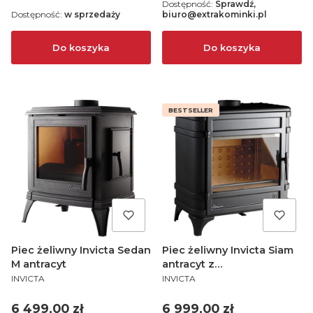
Dostępność:
Sprawdź,
Dostępność:
w sprzedaży
biuro@extrakominki.pl
Do koszyka
Do koszyka
BESTSELLER
Piec żeliwny Invicta Sedan
Piec żeliwny Invicta Siam
M antracyt
antracyt z
PRODUCENT
PRODUCENT
doprowadzeniem
INVICTA
INVICTA
powietrza
Cena
Cena
6 499,00 zł
6 999,00 zł