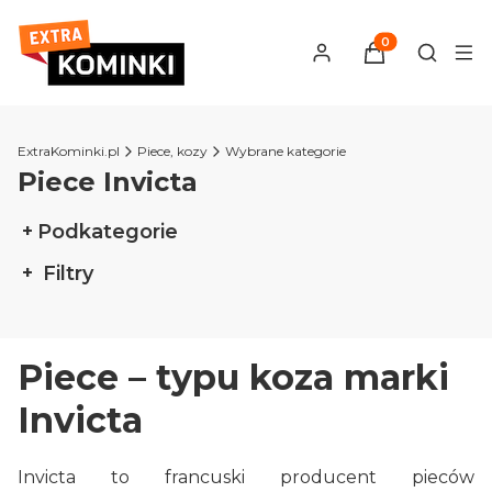
Produkty w kosz
Otwórz 
ExtraKominki.pl
Piece, kozy
Wybrane kategorie
Piece Invicta
Podkategorie
Filtry
Koniec filtrów
Piece – typu koza marki
Invicta
Invicta to francuski producent pieców