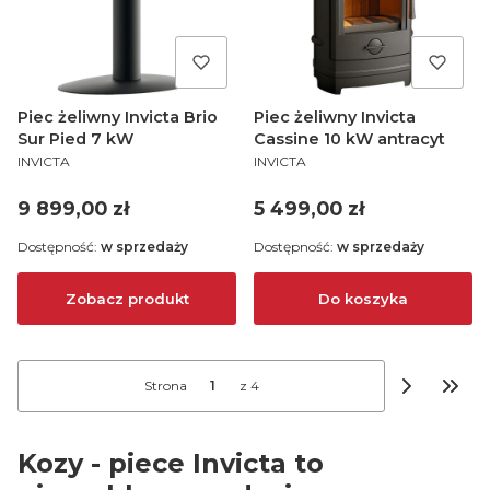
Piec żeliwny Invicta Brio
Piec żeliwny Invicta
Sur Pied 7 kW
Cassine 10 kW antracyt
PRODUCENT
PRODUCENT
INVICTA
INVICTA
Cena
Cena
9 899,00 zł
5 499,00 zł
Dostępność:
w sprzedaży
Dostępność:
w sprzedaży
Zobacz produkt
Do koszyka
Strona
z 4
Przej
Kozy - piece Invicta to