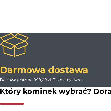
handlowych. Akceptujesz
Politykę Prywatności
oraz regulamin
promocji
Rabat za Newsletter
.
Darmowa dostawa
Dostawa gratis od 999,00 zł. Bezpłatny zwrot.
Który kominek wybrać? Dor