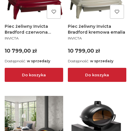
Piec żeliwny Invicta
Piec żeliwny Invicta
Bradford czerwona
Bradford kremowa emalia
PRODUCENT
PRODUCENT
emalia
INVICTA
INVICTA
Cena
Cena
10 799,00 zł
10 799,00 zł
Dostępność:
w sprzedaży
Dostępność:
w sprzedaży
Do koszyka
Do koszyka