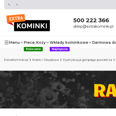
500 222 366
sklep@extrakominki.pl
Menu
Piece, Kozy
Wkłady kominkowe
Darmowa d
Polecane
Najlepsze
ExtraKominki.pl
Kratki i Obudowa
Dystrybucja gorącego powietrza