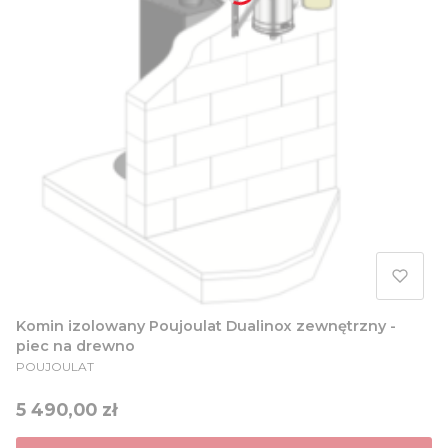
Komin izolowany Poujoulat Dualinox zewnętrzny -
piec na drewno
PRODUCENT
POUJOULAT
Cena
5 490,00 zł