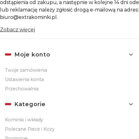
odstąpienia od zakupu, a następnie w kolejne 14 dni ode
lub reklamację należy zgłosić drogą e-mailową na adres:
biuro@extrakominki.pl.
Zobacz więcej
Linki w stopce
Moje konto
Twoje zamówienia
Ustawienia konta
Przechowalnia
Kategorie
Kominki i wkłady
Polecane Piece i Kozy
Promocje