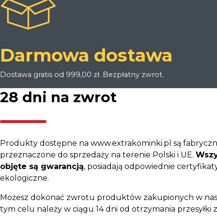
Darmowa dostawa
Dostawa gratis od 999,00 zł. Bezpłatny zwrot.
28 dni na zwrot
Produkty dostępne na www.extrakominki.pl są fabryczn
przeznaczone do sprzedaży na terenie Polski i UE.
Wszy
objęte są gwarancją
, posiadają odpowiednie certyfikaty
ekologiczne.
Możesz dokonać zwrotu produktów zakupionych w nas
tym celu należy w ciągu 14 dni od otrzymania przesyłki z