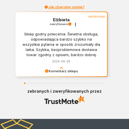
Jak zbieramy opinie?
wyróżniona
Elżbieta
zweryfikowano
Sklep godny polecenia. Świetna obsługa,
odpowiadająca bardzo szybko na
wszystkie pytania w sposób zrozumiały dla
laika. Szybka, bezproblemowa dostawa
towar zgodny z opisem, bardzo dobrej
jakości.
2024-06-28
Komentarz sklepu
Dziękujemy Pani Elżbieto za bardzo miłą opinię!
Polecamy się!
zebranych i zweryfikowanych przez