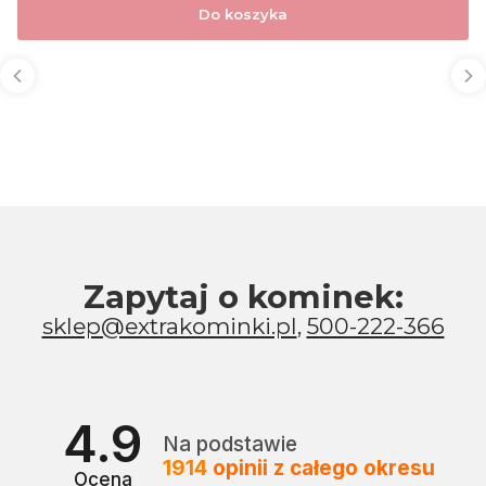
Do koszyka
Zapytaj o kominek:
sklep@extrakominki.pl
,
500-222-366
4.9
Na podstawie
1914
opinii
z całego okresu
Ocena