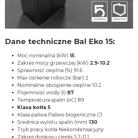
Dane techniczne Bal Eko 15:
Moc nominalna (kW)
15
Zakres mocy grzewczej (kW)
2.9-10.2
Sprawność cieplna (%) 91.6
Max ciśnienie robocze (bar) 2
Nominalne obciążenie cieplne 10.2
Pojemność wody (l)
87
Temperatura spalin (oC) 89
Klasa kotła 5
Klasa paliwa Paliwo biogeniczne C1
Średnica wylotu spalin (mm)
130
Tryb pracy kotła Niekondensacyjny
Zakres dopływu ciepła 3.2-11.1