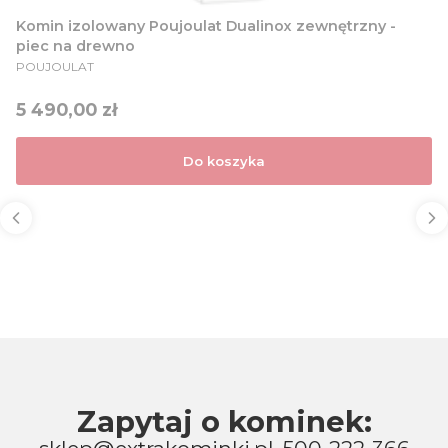
Komin izolowany Poujoulat Dualinox zewnętrzny -
piec na drewno
PRODUCENT
POUJOULAT
Cena
5 490,00 zł
Do koszyka
Zapytaj o kominek: