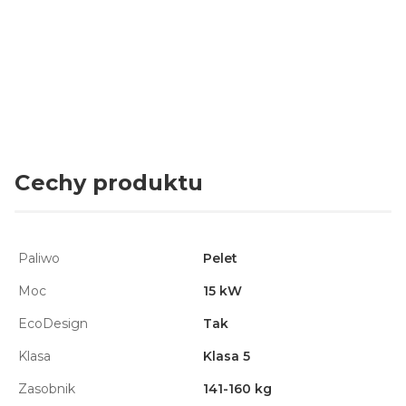
Kratki.pl Marek Bal
Adres:
Gombrowicza 4, 26-660 Wsola, Polska
E-mail:
kratki@kratki.com
Cechy produktu
Paliwo
Pelet
Moc
15 kW
EcoDesign
Tak
Klasa
Klasa 5
Zasobnik
141-160 kg