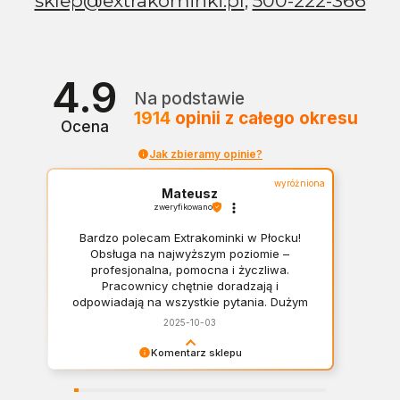
sklep@extrakominki.pl
,
500-222-366
4.9
Na podstawie
1914
opinii
z całego okresu
Ocena
Jak zbieramy opinie?
wyróżniona
Mateusz
zweryfikowano
Bardzo polecam Extrakominki w Płocku!
Obsługa na najwyższym poziomie –
profesjonalna, pomocna i życzliwa.
Pracownicy chętnie doradzają i
odpowiadają na wszystkie pytania. Dużym
plusem jest szeroki wybór asortymentu –
2025-10-03
można znaleźć wszystko, od klasycznych
kominków po nowoczesne rozwiązania
Komentarz sklepu
dopasowane do różnych wnętrz. Zakupy
Panie Mateuszu, dziękujemy za opinię, jest nam
przebiegły sprawnie i w miłej atmosferze.
bardzo miło! Polecamy się w razie pytań.
Na pewno jeszcze wrócę! Mateusz :)