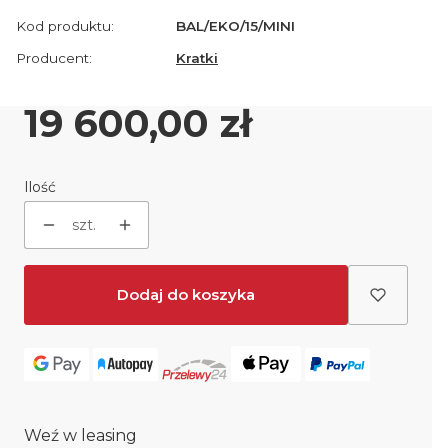
Kod produktu:
BAL/EKO/15/MINI
Producent:
Kratki
Cena
19 600,00 zł
Ilość
szt.
Dodaj do koszyka
Weź w leasing