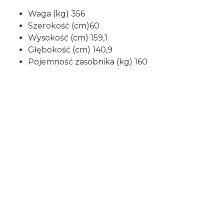
Waga (kg) 356
Szerokość (cm)60
Wysokość (cm) 159,1
Głębokość (cm) 140,9
Pojemność zasobnika (kg) 160
Certyfikaty i ostrzeżenie
bezpieczeństwa
Posiada oznaczenie CE (zgodność z normami UE).
Ekoprojekt (EcoDesign) to potoczna nazwa
Dyrektywy Parlamentu Europejskiego i Rady
2009/125/WE. W dokumencie tym zawarte są
ścisłe normy dotyczące granicznych wartości
emisji pyłów i innych zanieczyszczeń do atmosfery.
Producent: