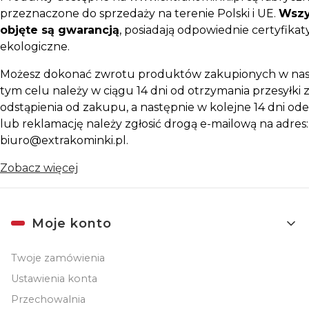
przeznaczone do sprzedaży na terenie Polski i UE.
Wszy
objęte są gwarancją
, posiadają odpowiednie certyfikaty
ekologiczne.
Możesz dokonać zwrotu produktów zakupionych w nas
tym celu należy w ciągu 14 dni od otrzymania przesyłki z
odstąpienia od zakupu, a następnie w kolejne 14 dni ode
lub reklamację należy zgłosić drogą e-mailową na adres:
biuro@extrakominki.pl.
Zobacz więcej
Linki w stopce
Moje konto
Twoje zamówienia
Ustawienia konta
Przechowalnia