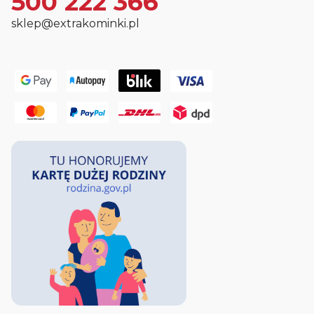
500 222 366
sklep@extrakominki.pl