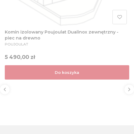
Komin izolowany Poujoulat Dualinox zewnętrzny -
piec na drewno
PRODUCENT
POUJOULAT
Cena
5 490,00 zł
Do koszyka