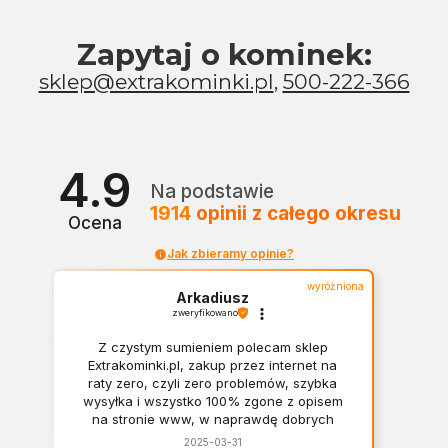
Zapytaj o kominek:
sklep@extrakominki.pl
,
500-222-366
4.9
Na podstawie
1914
opinii
z całego okresu
Ocena
Jak zbieramy opinie?
wyróżniona
Arkadiusz
zweryfikowano
Z czystym sumieniem polecam sklep
Extrakominki.pl, zakup przez internet na
raty zero, czyli zero problemów, szybka
wysyłka i wszystko 100% zgone z opisem
na stronie www, w naprawdę dobrych
cenach. Polecam serdecznie!!!👍️👏
2025-03-31