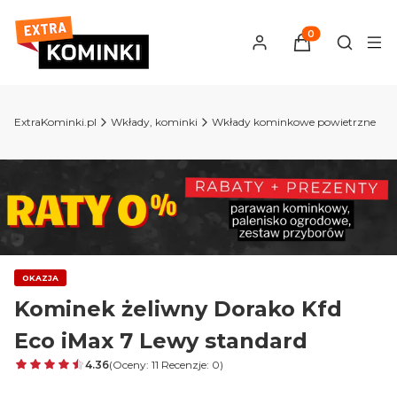
Produkty w kosz
Otwórz 
ExtraKominki.pl
Wkłady, kominki
Wkłady kominkowe powietrzne
OKAZJA
Kominek żeliwny Dorako Kfd
Eco iMax 7 Lewy standard
4.36
(Oceny: 11 Recenzje: 0)