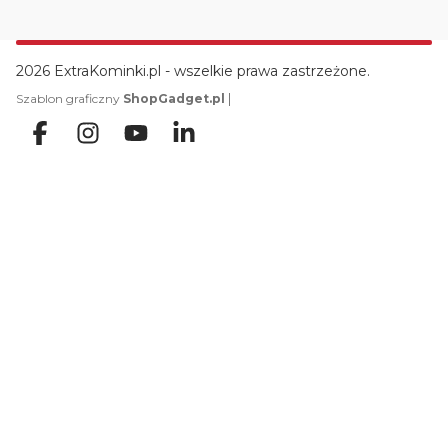
2026 ExtraKominki.pl - wszelkie prawa zastrzeżone.
|
Szablon graficzny
ShopGadget.pl