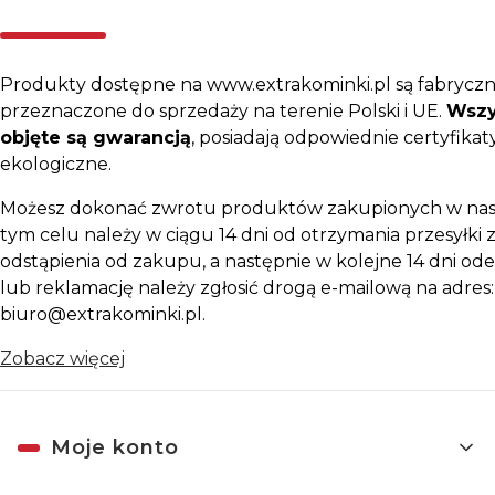
Produkty dostępne na www.extrakominki.pl są fabryczn
przeznaczone do sprzedaży na terenie Polski i UE.
Wszy
objęte są gwarancją
, posiadają odpowiednie certyfikaty
ekologiczne.
Możesz dokonać zwrotu produktów zakupionych w nas
tym celu należy w ciągu 14 dni od otrzymania przesyłki z
odstąpienia od zakupu, a następnie w kolejne 14 dni ode
lub reklamację należy zgłosić drogą e-mailową na adres:
biuro@extrakominki.pl.
Zobacz więcej
Linki w stopce
Moje konto