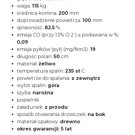
waga:
115
kg
średnica komina:
200
mm
doprowadzenie powietrza:
100
mm
sprawność:
82.5
%
emisja CO (przy 13% O 2 ) ≤ podawana w %:
0,09
emisja pyłków (pył) (mg/Nm3):
19
długość polan:
50
cm
materiał:
żeliwo
temperatura spalin:
235 st
C
powietrze do spalania:
z zewnątrz
wylot spalin:
góra
szyba:
narożna
popielnik
załadunek:
z przodu
sposób otwierania drzwiczek:
na bok
materiał opałowy:
drewno
okres gwarancji: 5 lat