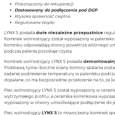
Przeznaczony do rekuperacji.
Dostosowany do podłączenia pod DGP
.
Wysoka sprawność cieplna.
Regulowane stopki.
LYNX S posiada
dwie niezależne przepustnice
regul
Kominek wolnostojący został wyposażony w palenisko r
kominku odpowiadają otwory powietrza wtórnego umie
podczas palenia pozostaje czysta.
Kominek wolnostojący LYNX S posiada
demontowaln
Podstawa, tylna i boczne ściany komory spalania zo
zadanie podniesienie temperatury w palenisku podcza
dopalane, co ma bezpośrednie przełożenie na to, że
Piec wolnostojący LYNX S został wyposażony w cerami
wytrzymałego profilu, a ceramika kominkowa wyposa
wyposażony w otwory umożliwiające podłączenie do j
Piec wolnostojący
LYNX S
to nowoczesny kominek speł