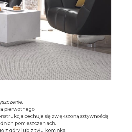
yszczenie.
rza pierwotnego
nstrukcja cechuje się zwiększoną sztywnością,
rednich pomieszczeniach.
z góry lub z tyłu kominka.