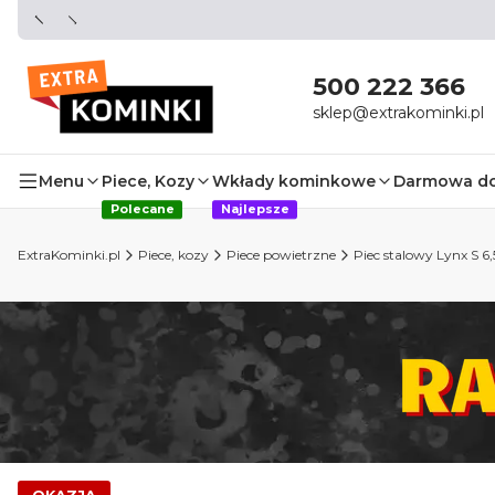
500 222 366
sklep@extrakominki.pl
Menu
Piece, Kozy
Wkłady kominkowe
Darmowa d
Polecane
Najlepsze
ExtraKominki.pl
Piece, kozy
Piece powietrzne
Piec stalowy Lynx S 6