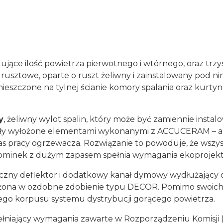
ujące ilość powietrza pierwotnego i wtórnego, oraz trz
usztowe, oparte o ruszt żeliwny i zainstalowany pod ni
szczone na tylnej ścianie komory spalania oraz kurtyn
y
, żeliwny wylot spalin, który może być zamiennie instal
stały wyłożone elementami wykonanymi z ACCUCERAM – 
s pracy ogrzewacza. Rozwiązanie to powoduje, że wszyst
 kominek z dużym zapasem spełnia wymagania ekoprojekt
czny deflektor i dodatkowy kanał dymowy wydłużający dr
żona w ozdobne zdobienie typu DECOR. Pomimo swoich 
ego korpusu systemu dystrybucji gorącego powietrza.
niający wymagania zawarte w Rozporządzeniu Komisji (