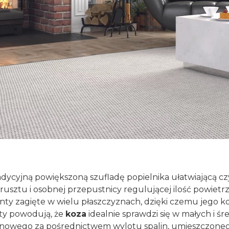
dycyjną powiększoną szufladę popielnika ułatwiającą cz
 rusztu i osobnej przepustnicy regulującej ilość powiet
ty zagięte w wielu płaszczyznach, dzięki czemu jego ko
yty powodują, że
koza
idealnie sprawdzi się w małych i ś
owego za pośrednictwem wylotu spalin, umieszczonego 