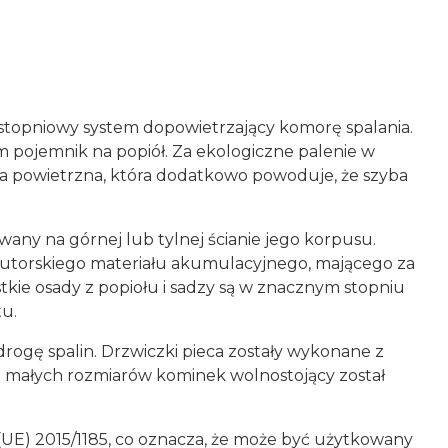
ystopniowy system dopowietrzający komorę spalania.
m pojemnik na popiół. Za ekologiczne palenie w
a powietrzna, która dodatkowo powoduje, że szyba
owany na górnej lub tylnej ścianie jego korpusu.
autorskiego materiału akumulacyjnego, mającego za
kie osady z popiołu i sadzy są w znacznym stopniu
u.
ogę spalin. Drzwiczki pieca zostały wykonane z
małych rozmiarów kominek wolnostojący został
UE) 2015/1185, co oznacza, że może być użytkowany