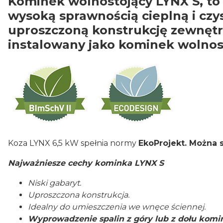
Kominek wolnostojący LYNX S, to
wysoką sprawnością cieplną i czy
uproszczoną konstrukcję zewnętr
instalowany jako kominek wolnost
Koza LYNX 6,5 kW spełnia normy
EkoProjekt. Można 
Najważniesze cechy kominka LYNX S
Niski gabaryt.
Uproszczona konstrukcja.
Idealny do umieszczenia we wnęce ściennej.
Wyprowadzenie spalin z góry lub z dołu komi