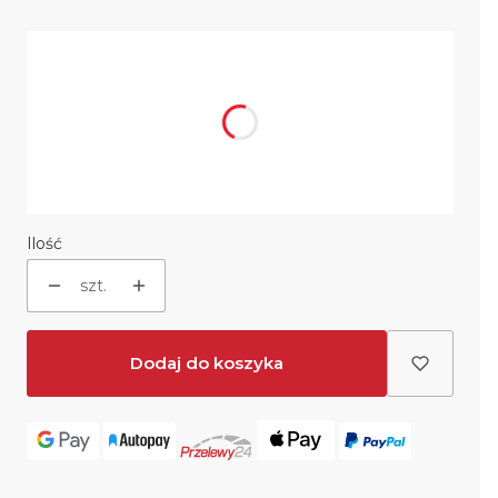
Wybierz wariant produktu:
Poszczególne warianty mogą różnić się ceną
Czarne wyłożenie
Opcjonalne
Wybierz
Ilość
szt.
Dodaj do koszyka