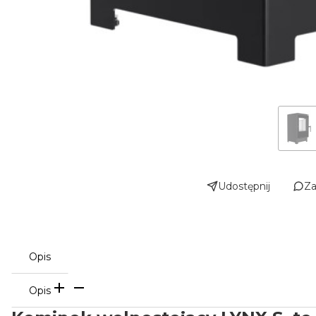
Udostępnij
Za
Opis
Opis