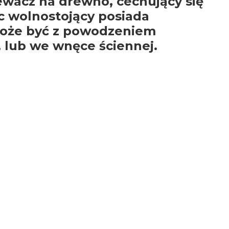
wacz na drewno, cechujący się
c wolnostojący posiada
 może być z powodzeniem
 lub we wnęce ściennej.