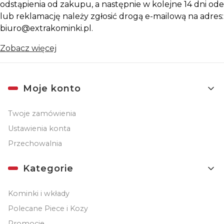
odstąpienia od zakupu, a następnie w kolejne 14 dni ode
lub reklamację należy zgłosić drogą e-mailową na adres:
biuro@extrakominki.pl.
Zobacz więcej
Linki w stopce
Moje konto
Twoje zamówienia
Ustawienia konta
Przechowalnia
Kategorie
Kominki i wkłady
Polecane Piece i Kozy
Promocje