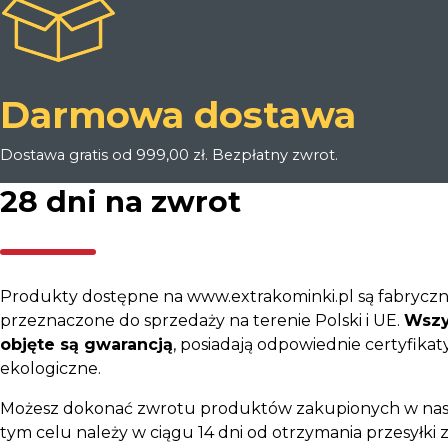
Darmowa dostawa
Dostawa gratis od 999,00 zł. Bezpłatny zwrot.
28 dni na zwrot
Produkty dostępne na www.extrakominki.pl są fabryczn
przeznaczone do sprzedaży na terenie Polski i UE.
Wszy
objęte są gwarancją
, posiadają odpowiednie certyfikaty
ekologiczne.
Możesz dokonać zwrotu produktów zakupionych w nas
tym celu należy w ciągu 14 dni od otrzymania przesyłki z