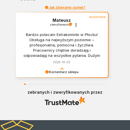
Jak zbieramy opinie?
wyróżniona
Mateusz
zweryfikowano
Bardzo polecam Extrakominki w Płocku!
Obsługa na najwyższym poziomie –
profesjonalna, pomocna i życzliwa.
Pracownicy chętnie doradzają i
odpowiadają na wszystkie pytania. Dużym
plusem jest szeroki wybór asortymentu –
2025-10-03
można znaleźć wszystko, od klasycznych
kominków po nowoczesne rozwiązania
Komentarz sklepu
dopasowane do różnych wnętrz. Zakupy
Panie Mateuszu, dziękujemy za opinię, jest nam
przebiegły sprawnie i w miłej atmosferze.
bardzo miło! Polecamy się w razie pytań.
Na pewno jeszcze wrócę! Mateusz :)
zebranych i zweryfikowanych przez