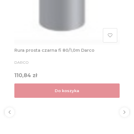
Rura prosta czarna fi 80/1,0m Darco
PRODUCENT
DARCO
Cena
110,84 zł
Do koszyka