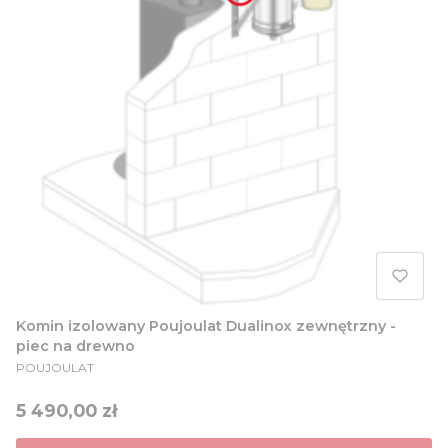
Komin izolowany Poujoulat Dualinox zewnętrzny -
piec na drewno
PRODUCENT
POUJOULAT
Cena
5 490,00 zł