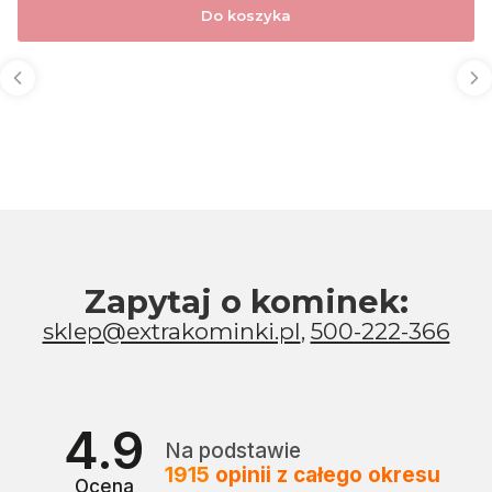
Do koszyka
Zapytaj o kominek:
sklep@extrakominki.pl
,
500-222-366
4.9
Na podstawie
1915
opinii
z całego okresu
Ocena