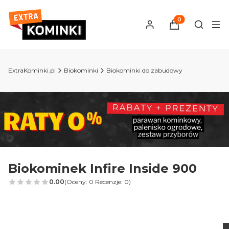
Produkty w kosz
Otwórz 
ExtraKominki.pl
Biokominki
Biokominki do zabudowy
Biokominek Infire Inside 900
0.00
(Oceny: 0 Recenzje: 0)