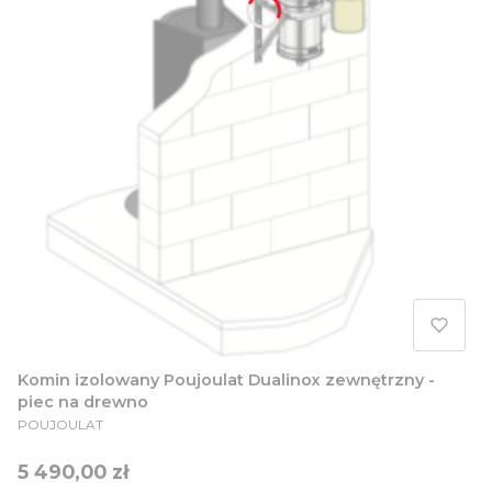
Komin izolowany Poujoulat Dualinox zewnętrzny -
piec na drewno
PRODUCENT
POUJOULAT
Cena
5 490,00 zł