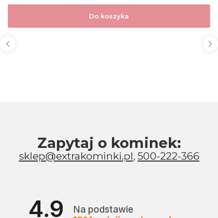
Do koszyka
Zapytaj o kominek:
sklep@extrakominki.pl
,
500-222-366
4.9
Na podstawie