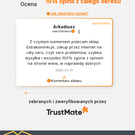
1914
opinii
z całego okresu
Ocena
Jak zbieramy opinie?
wyróżniona
Arkadiusz
zweryfikowano
Z czystym sumieniem polecam sklep
Extrakominki.pl, zakup przez internet na
raty zero, czyli zero problemów, szybka
wysyłka i wszystko 100% zgone z opisem
na stronie www, w naprawdę dobrych
cenach. Polecam serdecznie!!!👍️👏
2025-03-31
Komentarz sklepu
Bardzo nam miło Panie Arkadiuszu. Dziękujemy
serdecznie za opinię!
zebranych i zweryfikowanych przez