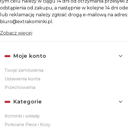
tym celu należy w ciągu 14 dni od otrzymania przesyłki z
odstąpienia od zakupu, a następnie w kolejne 14 dni ode
lub reklamację należy zgłosić drogą e-mailową na adres:
biuro@extrakominki.pl.
Zobacz więcej
Linki w stopce
Moje konto
Twoje zamówienia
Ustawienia konta
Przechowalnia
Kategorie
Kominki i wkłady
Polecane Piece i Kozy