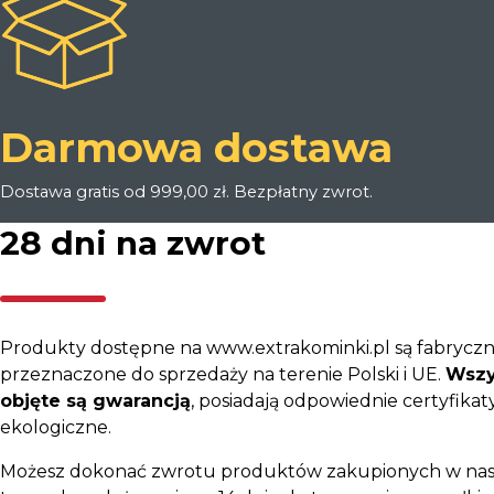
Darmowa dostawa
Dostawa gratis od 999,00 zł. Bezpłatny zwrot.
28 dni na zwrot
Produkty dostępne na www.extrakominki.pl są fabryczn
przeznaczone do sprzedaży na terenie Polski i UE.
Wszy
objęte są gwarancją
, posiadają odpowiednie certyfikaty
ekologiczne.
Możesz dokonać zwrotu produktów zakupionych w nas