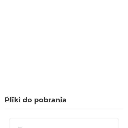
Certyfikaty i ostrzeżenie
bezpieczeństwa
Producent:
INFIRE Karol Lipka
Adres:
ul. Obwodowa 3, 11-500 Giżycko/Gajewo,
Polska
E-mail:
biuro@infire.pl
Pliki do pobrania