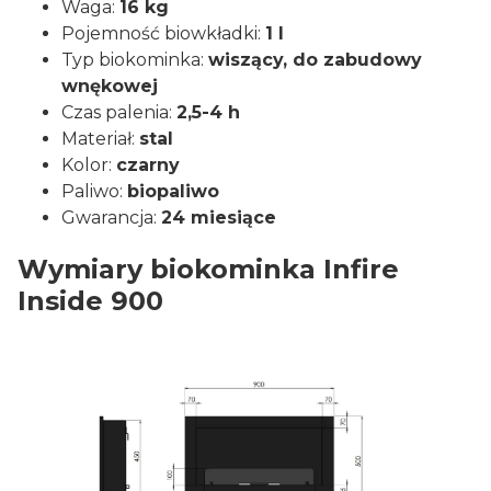
Waga:
16 kg
Pojemność biowkładki:
1 l
Typ biokominka:
wiszący, do zabudowy
wnękowej
Czas palenia:
2,5-4 h
Materiał:
stal
Kolor:
czarny
Paliwo:
biopaliwo
Gwarancja:
24 miesiące
Wymiary biokominka Infire
Inside 900