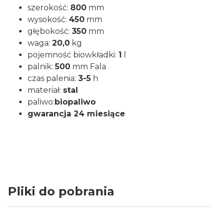
szerokość:
800
mm
wysokość:
450
mm
głębokość:
350
mm
waga:
20,0
kg
pojemność biowkładki:
1
l
palnik:
500
mm Fala
czas palenia:
3-5
h
materiał:
stal
paliwo:
biopaliwo
gwarancja 24 miesiące
Pliki do pobrania