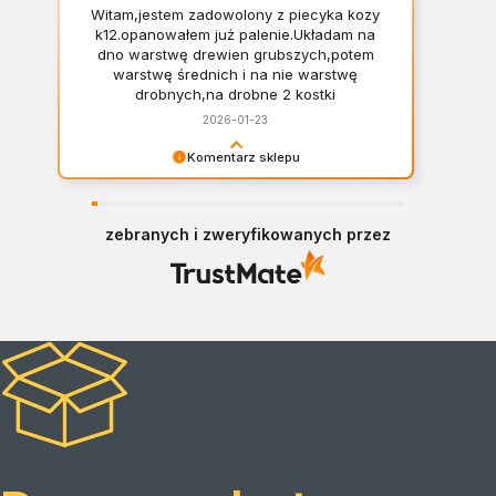
Witam,jestem zadowolony z piecyka kozy
k12.opanowałem już palenie.Układam na
dno warstwę drewien grubszych,potem
warstwę średnich i na nie warstwę
drobnych,na drobne 2 kostki
podpałki.Podpalam od góry co mi się
2026-01-23
bardzo podoba. Okno w domu jest
rozszczelnione.Drzwiczki zostawiam też
Komentarz sklepu
lekko rozszczel- nione,aż zapalą się
Dziękujemy Panie Bogdanie za tak fantastyczną
drewna średnie. Lewy regulator/powietrze
opinię! Życzymy wszystkiego dobrego! :>
pierwotne/ jest otwarty. Po dobrym
rozpaleniu średnich drewien zamykam
zebranych i zweryfikowanych przez
lewy regulator i otwieram prawy/powietrze
wtórne/,on jest otwarty już przez cały czas
palenia. Jak się kończy żar,dokładam kilka
samych grubszych Szyba jest nadal
czysta. Dziękuję i pozdrawiam Bogdan F,