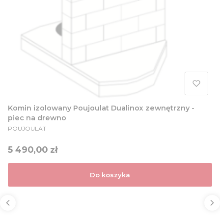
Komin izolowany Poujoulat Dualinox zewnętrzny -
piec na drewno
PRODUCENT
POUJOULAT
Cena
5 490,00 zł
Do koszyka