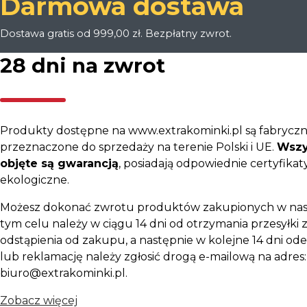
Darmowa dostawa
Dostawa gratis od 999,00 zł. Bezpłatny zwrot.
28 dni na zwrot
Produkty dostępne na www.extrakominki.pl są fabryczn
przeznaczone do sprzedaży na terenie Polski i UE.
Wszy
objęte są gwarancją
, posiadają odpowiednie certyfikaty
ekologiczne.
Możesz dokonać zwrotu produktów zakupionych w nas
tym celu należy w ciągu 14 dni od otrzymania przesyłki z
odstąpienia od zakupu, a następnie w kolejne 14 dni ode
lub reklamację należy zgłosić drogą e-mailową na adres:
biuro@extrakominki.pl.
Zobacz więcej