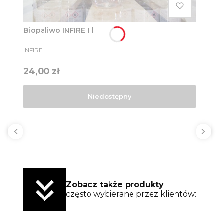
Biopaliwo INFIRE 1 l
PRODUCENT
INFIRE
Cena
24,00 zł
Niedostępny
Zobacz także produkty
często wybierane przez klientów: