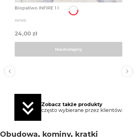
Biopaliwo INFIRE 1 l
PRODUCENT
INFIRE
Cena
24,00 zł
Niedostępny
Zobacz także produkty
często wybierane przez klientów:
Obudowa, kominy, kratki