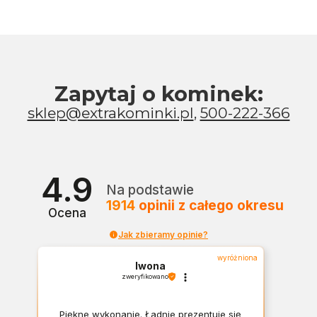
Zapytaj o kominek:
sklep@extrakominki.pl
,
500-222-366
4.9
Na podstawie
1914
opinii
z całego okresu
Ocena
Jak zbieramy opinie?
wyróżniona
Iwona
zweryfikowano
Piękne wykonanie. Ładnie prezentuje się