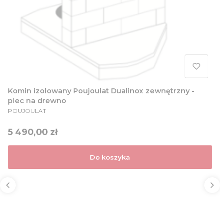
Komin izolowany Poujoulat Dualinox zewnętrzny -
piec na drewno
PRODUCENT
POUJOULAT
Cena
5 490,00 zł
Do koszyka