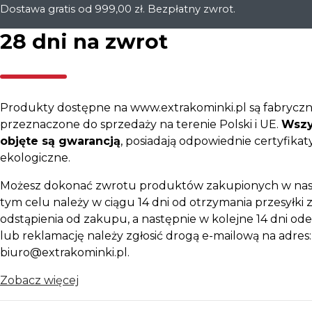
Dostawa gratis od 999,00 zł. Bezpłatny zwrot.
28 dni na zwrot
Produkty dostępne na www.extrakominki.pl są fabryczn
przeznaczone do sprzedaży na terenie Polski i UE.
Wszy
objęte są gwarancją
, posiadają odpowiednie certyfikaty
ekologiczne.
Możesz dokonać zwrotu produktów zakupionych w nas
tym celu należy w ciągu 14 dni od otrzymania przesyłki z
odstąpienia od zakupu, a następnie w kolejne 14 dni ode
lub reklamację należy zgłosić drogą e-mailową na adres:
biuro@extrakominki.pl.
Zobacz więcej