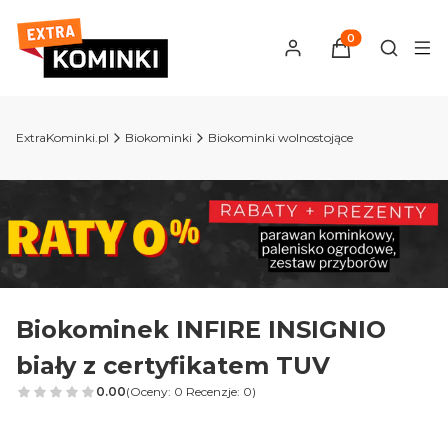
Produkty w kosz
Otwórz 
ExtraKominki.pl
Biokominki
Biokominki wolnostojące
Biokominek INFIRE INSIGNIO
biały z certyfikatem TUV
0.00
(Oceny: 0 Recenzje: 0)