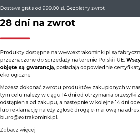
Dostawa gratis od 999,00 zł. Bezpłatny zwrot.
28 dni na zwrot
Produkty dostępne na www.extrakominki.pl są fabryczn
przeznaczone do sprzedaży na terenie Polski i UE.
Wszy
objęte są gwarancją
, posiadają odpowiednie certyfikaty
ekologiczne.
Możesz dokonać zwrotu produktów zakupionych w nas
tym celu należy w ciągu 14 dni od otrzymania przesyłki z
odstąpienia od zakupu, a następnie w kolejne 14 dni ode
lub reklamację należy zgłosić drogą e-mailową na adres:
biuro@extrakominki.pl.
Zobacz więcej