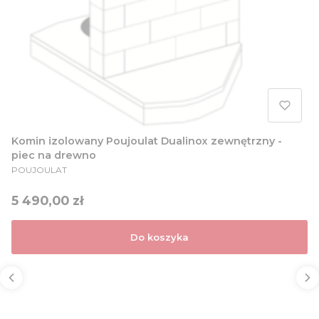
Komin izolowany Poujoulat Dualinox zewnętrzny -
piec na drewno
PRODUCENT
POUJOULAT
Cena
5 490,00 zł
Do koszyka