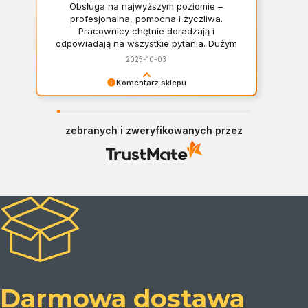
Obsługa na najwyższym poziomie –
profesjonalna, pomocna i życzliwa.
Pracownicy chętnie doradzają i
odpowiadają na wszystkie pytania. Dużym
plusem jest szeroki wybór asortymentu –
2025-10-03
można znaleźć wszystko, od klasycznych
kominków po nowoczesne rozwiązania
Komentarz sklepu
dopasowane do różnych wnętrz. Zakupy
Panie Mateuszu, dziękujemy za opinię, jest nam
przebiegły sprawnie i w miłej atmosferze.
bardzo miło! Polecamy się w razie pytań.
Na pewno jeszcze wrócę! Mateusz :)
zebranych i zweryfikowanych przez
Darmowa dostawa