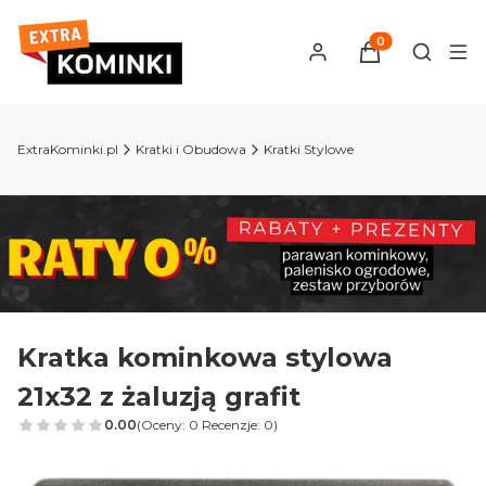
Produkty w kosz
Otwórz 
ExtraKominki.pl
Kratki i Obudowa
Kratki Stylowe
Kratka kominkowa stylowa
21x32 z żaluzją grafit
0.00
(Oceny: 0 Recenzje: 0)