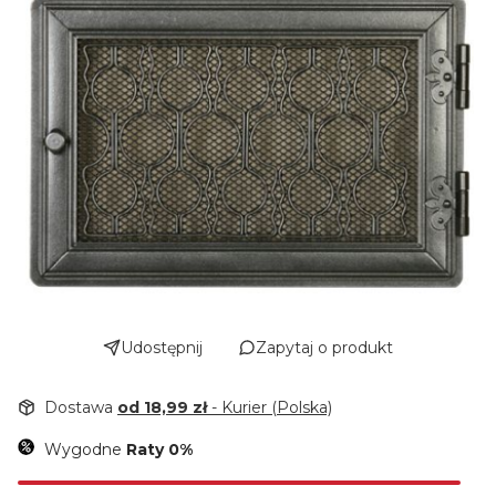
Udostępnij
Zapytaj o produkt
Dostawa
od 18,99 zł
- Kurier (Polska)
Wygodne
Raty 0%