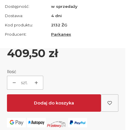
Dostępność:
w sprzedaży
Dostawa:
4 dni
Kod produktu:
2132 ŻG
Producent:
Parkanex
Cena
409,50 zł
Ilość
szt.
Dodaj do koszyka