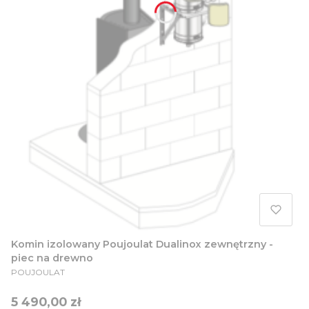
Komin izolowany Poujoulat Dualinox zewnętrzny -
piec na drewno
PRODUCENT
POUJOULAT
Cena
5 490,00 zł