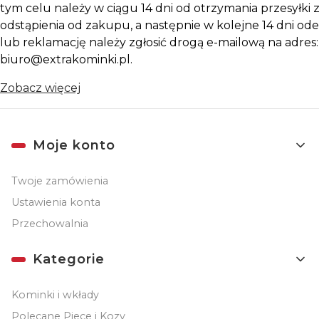
tym celu należy w ciągu 14 dni od otrzymania przesyłki z
odstąpienia od zakupu, a następnie w kolejne 14 dni ode
lub reklamację należy zgłosić drogą e-mailową na adres:
biuro@extrakominki.pl.
Zobacz więcej
Linki w stopce
Moje konto
Twoje zamówienia
Ustawienia konta
Przechowalnia
Kategorie
Kominki i wkłady
Polecane Piece i Kozy