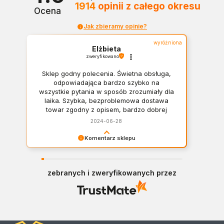
1914
opinii
z całego okresu
Ocena
Jak zbieramy opinie?
wyróżniona
Elżbieta
zweryfikowano
Sklep godny polecenia. Świetna obsługa,
odpowiadająca bardzo szybko na
wszystkie pytania w sposób zrozumiały dla
laika. Szybka, bezproblemowa dostawa
towar zgodny z opisem, bardzo dobrej
jakości.
2024-06-28
Komentarz sklepu
Dziękujemy Pani Elżbieto za bardzo miłą opinię!
Polecamy się!
zebranych i zweryfikowanych przez