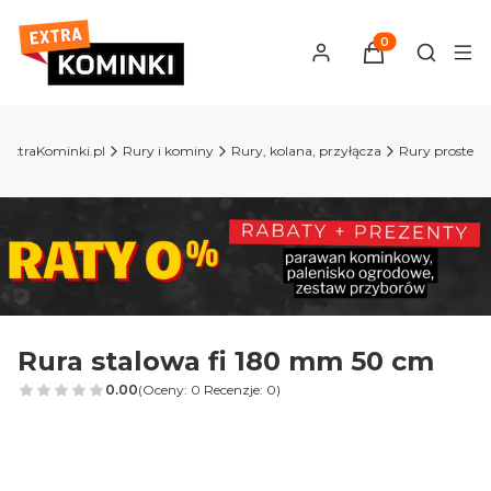
Produkty w kosz
Otwórz 
ExtraKominki.pl
Rury i kominy
Rury, kolana, przyłącza
Rury proste
Rura stalowa fi 180 mm 50 cm
0.00
(Oceny: 0 Recenzje: 0)