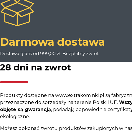
Darmowa dostawa
Dostawa gratis od 999,00 zł. Bezpłatny zwrot.
28 dni na zwrot
Produkty dostępne na www.extrakominki.pl są fabryczn
przeznaczone do sprzedaży na terenie Polski i UE.
Wszy
objęte są gwarancją
, posiadają odpowiednie certyfikaty
ekologiczne.
Możesz dokonać zwrotu produktów zakupionych w nas