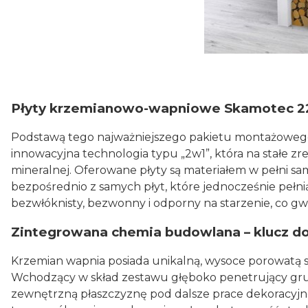
Płyty krzemianowo-wapniowe Skamotec 225 
Podstawą tego najważniejszego pakietu montażowego
innowacyjna technologia typu „2w1”, która na stałe z
mineralnej. Oferowane płyty są materiałem w pełni 
bezpośrednio z samych płyt, które jednocześnie pełni
bezwłóknisty, bezwonny i odporny na starzenie, co g
Zintegrowana chemia budowlana – klucz d
Krzemian wapnia posiada unikalną, wysoce porowatą st
Wchodzący w skład zestawu głęboko penetrujący gru
zewnętrzną płaszczyznę pod dalsze prace dekoracyjn