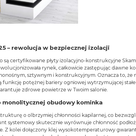
– rewolucja w bezpiecznej izolacji
 są certyfikowane płyty izolacyjno-konstrukcyjne Ska
rewolucjonizowała rynek, całkowicie zastępując dawne ko
samonośnym, sztywnym i konstrukcyjnym. Oznacza to, że
ą funkcję potężnej bariery ogniowej wytrzymującej stałe
warantuje zdrowe powietrze w Twoim salonie.
o monolitycznej obudowy kominka
rukturę o olbrzymiej chłonności kapilarnej, co bezwzgl
nt systemowy skutecznie wyrównuje chłonność podłoża,
e. Z kolei dołączony klej wysokotemperaturowy gwarant