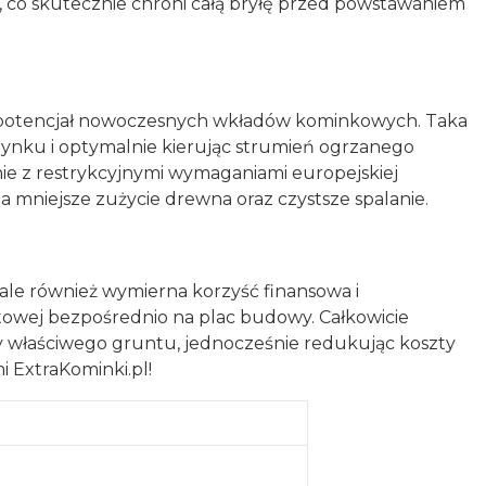
 co skutecznie chroni całą bryłę przed powstawaniem
nić potencjał nowoczesnych wkładów kominkowych. Taka
udynku i optymalnie kierując strumień ogrzanego
ie z restrykcyjnymi wymaganiami europejskiej
a mniejsze zużycie drewna oraz czystsze spalanie.
ale również wymierna korzyść finansowa i
etowej bezpośrednio na plac budowy. Całkowicie
y właściwego gruntu, jednocześnie redukując koszty
 ExtraKominki.pl!