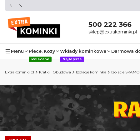
500 222 366
sklep@extrakominki.pl
Menu
Piece, Kozy
Wkłady kominkowe
Darmowa d
Polecane
Najlepsze
ExtraKominki.pl
Kratki i Obudowa
Izolacje kominka
Izolacje SKAMO