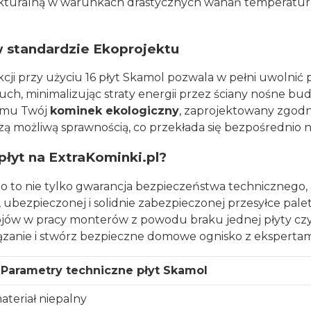
ukturalną w warunkach drastycznych wahań temperatur,
w standardzie Ekoprojektu
rukcji przy użyciu 16 płyt Skamol pozwala w pełni uwol
uch, minimalizując straty energii przez ściany nośne b
temu Twój
kominek ekologiczny
, zaprojektowany zgodn
zą możliwą sprawnością, co przekłada się bezpośrednio n
łyt na ExtraKominki.pl?
o to nie tylko gwarancja bezpieczeństwa technicznego, 
 ubezpieczonej i solidnie zabezpieczonej przesyłce pal
ojów w pracy monterów z powodu braku jednej płyty cz
zanie i stwórz bezpieczne domowe ognisko z ekspertami
Parametry techniczne płyt Skamol
materiał niepalny