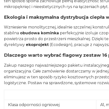
ten sposób spoina zachowuje pełną elastyczność str
mikropęknięć i nieestetycznych rys na łączeniach płyt.
Ekologia i maksymalna dystrybucja ciepła 
Wzniesienie monolitycznej, idealnie szczelnej konst
stabilna
obudowa kominka
perfekcyjnie izoluje czop
powietrza prosto do przestrzeni mieszkalnej. Dzięki 
dyrektywy
ekoprojekt
(Ecodesign), pracuje z najwyżs
Dlaczego warto wybrać flagowy zestaw 16 p
Zakup naszego najważniejszego pakietu instalacyjneg
organizacyjna. Całe zamówienie dostarczamy w jednej,
eliminujesz w ten sposób ryzyko kosztownych przest
logistyczne. Postaw na sprawdzone, systemowe rozwią
Klasa odporności ogniowej
A1, 