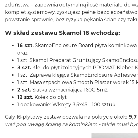
zduństwa – zapewnia optymalną ilość materiału do wz
komplet systemowy, zyskujesz pełne bezpieczeństwo 
powstanie sprawnie, bez ryzyka pękania ścian czy z
W skład zestawu Skamol 16 wchodzą:
16 szt.
SkamoEnclosure Board płyta kominkowa 
oraz
1 szt. Skamol Preparat Gruntujący SkamoEnclosur
3 szt.
Klej do płyt izolacyjnych PROMAT Kleber K8
1 szt. Zaprawa klejąca SkamoEnclosure Adhesive
1 szt. Masa szpachlowa Smooth Plaster worek 15 
2 szt.
Siatka wzmacniająca 160G 5m2
12 szt.
Kołek do płyt
1 opakowanie: Wkręty 3,5x45 - 100 sztuk.
Cały 16-płytowy zestaw pozwala na pokrycie około
9,7
weź pod uwagę ścianę za kominkiem - także musi być 