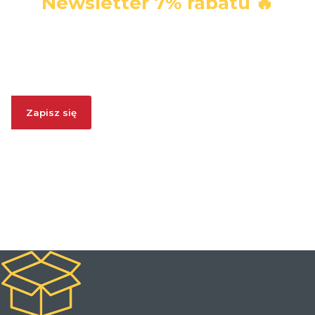
Newsletter 7% rabatu 🔥
Zapisz się i ODBIERZ 7% RABATU. W każdej chwili możesz
się wypisać.
Zapisz się
Zapisując się, wyrażasz zgodę na otrzymywanie informacji
handlowych. Akceptujesz
Politykę Prywatności
oraz regulamin
promocji
Rabat za Newsletter
.