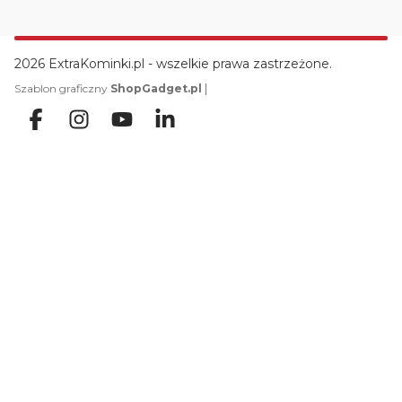
2026 ExtraKominki.pl - wszelkie prawa zastrzeżone.
|
Szablon graficzny
ShopGadget.pl