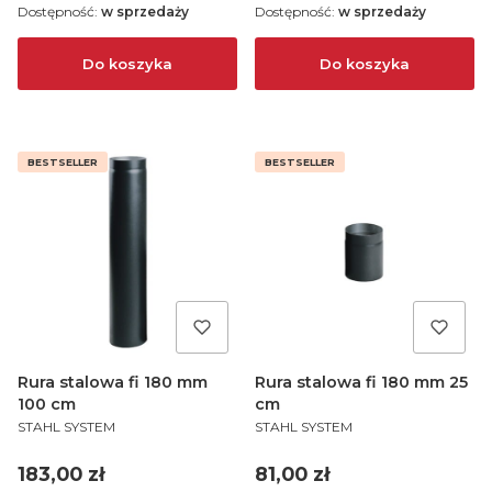
Dostępność:
w sprzedaży
Dostępność:
w sprzedaży
Do koszyka
Do koszyka
BESTSELLER
BESTSELLER
Rura stalowa fi 180 mm
Rura stalowa fi 180 mm 25
100 cm
cm
PRODUCENT
PRODUCENT
STAHL SYSTEM
STAHL SYSTEM
Cena
Cena
183,00 zł
81,00 zł