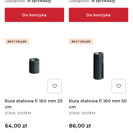
Dostępność:
w sprzedaży
Dostępność:
w sprzedaży
Do koszyka
Do koszyka
BESTSELLER
BESTSELLER
Rura stalowa fi 160 mm 25
Rura stalowa fi 160 mm 50
cm
cm
PRODUCENT
PRODUCENT
STAHL SYSTEM
STAHL SYSTEM
Cena
Cena
64,00 zł
86,00 zł