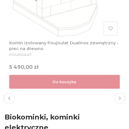
Komin izolowany Poujoulat Dualinox zewnętrzny -
piec na drewno
PRODUCENT
POUJOULAT
Cena
5 490,00 zł
Do koszyka
Biokominki, kominki
elektryczne