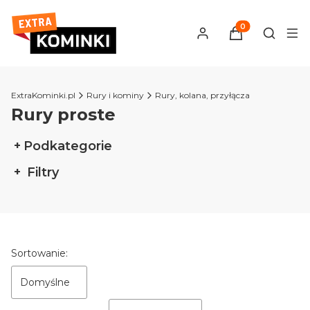
Produkty w kosz
Otwórz 
ExtraKominki.pl
Rury i kominy
Rury, kolana, przyłącza
Rury proste
Podkategorie
Filtry
Koniec filtrów
Lista produktów
Sortowanie:
Domyślne