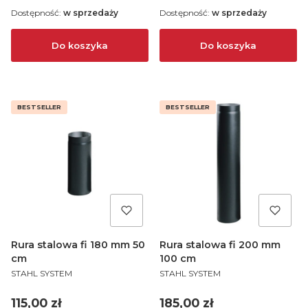
Dostępność:
w sprzedaży
Dostępność:
w sprzedaży
Do koszyka
Do koszyka
BESTSELLER
BESTSELLER
Rura stalowa fi 180 mm 50
Rura stalowa fi 200 mm
cm
100 cm
PRODUCENT
PRODUCENT
STAHL SYSTEM
STAHL SYSTEM
Cena
Cena
115,00 zł
185,00 zł