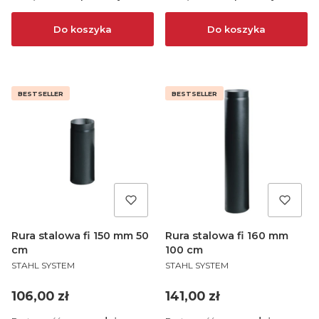
Do koszyka
Do koszyka
BESTSELLER
BESTSELLER
Rura stalowa fi 150 mm 50
Rura stalowa fi 160 mm
cm
100 cm
PRODUCENT
PRODUCENT
STAHL SYSTEM
STAHL SYSTEM
Cena
Cena
106,00 zł
141,00 zł