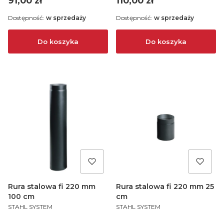
91,00 zł
110,00 zł
Dostępność:
w sprzedaży
Dostępność:
w sprzedaży
Do koszyka
Do koszyka
Rura stalowa fi 220 mm
Rura stalowa fi 220 mm 25
100 cm
cm
PRODUCENT
PRODUCENT
STAHL SYSTEM
STAHL SYSTEM