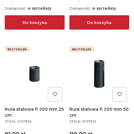
Dostępność:
w sprzedaży
Dostępność:
w sprzedaży
Do koszyka
Do koszyka
BESTSELLER
BESTSELLER
Rura stalowa fi 200 mm 25
Rura stalowa fi 200 mm 50
cm
cm
PRODUCENT
PRODUCENT
STAHL SYSTEM
STAHL SYSTEM
Cena
Cena