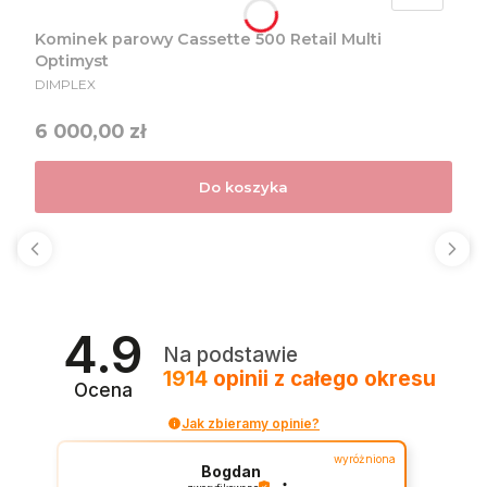
Kominek parowy Cassette 500 Retail Multi
Optimyst
PRODUCENT
DIMPLEX
Cena
6 000,00 zł
Do koszyka
4.9
Na podstawie
1914
opinii
z całego okresu
Ocena
Jak zbieramy opinie?
wyróżniona
Bogdan