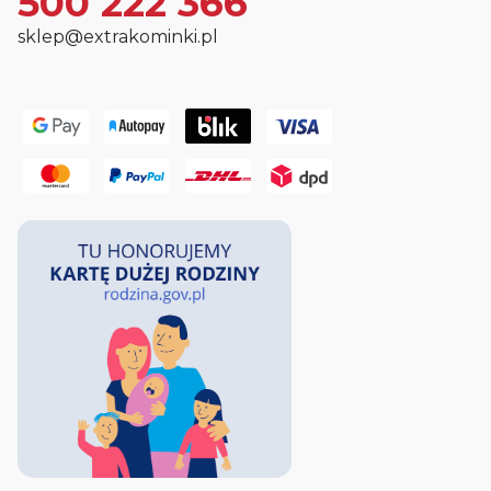
500 222 366
sklep@extrakominki.pl