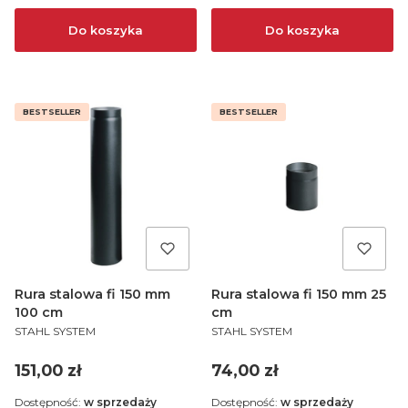
Do koszyka
Do koszyka
BESTSELLER
BESTSELLER
Rura stalowa fi 150 mm
Rura stalowa fi 150 mm 25
100 cm
cm
PRODUCENT
PRODUCENT
STAHL SYSTEM
STAHL SYSTEM
Cena
Cena
151,00 zł
74,00 zł
Dostępność:
w sprzedaży
Dostępność:
w sprzedaży