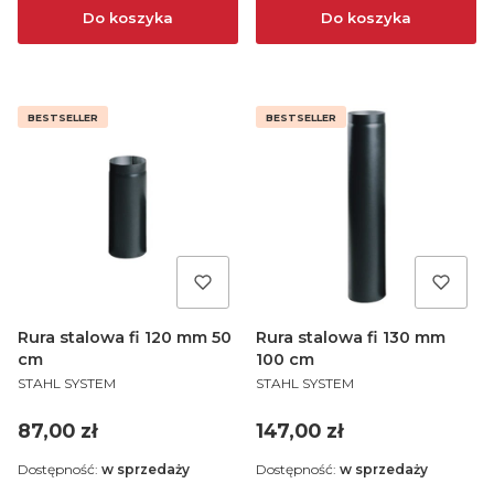
Do koszyka
Do koszyka
BESTSELLER
BESTSELLER
Rura stalowa fi 120 mm 50
Rura stalowa fi 130 mm
cm
100 cm
PRODUCENT
PRODUCENT
STAHL SYSTEM
STAHL SYSTEM
Cena
Cena
87,00 zł
147,00 zł
Dostępność:
w sprzedaży
Dostępność:
w sprzedaży