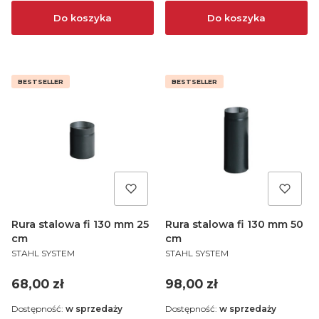
Do koszyka
Do koszyka
BESTSELLER
BESTSELLER
Rura stalowa fi 130 mm 25
Rura stalowa fi 130 mm 50
cm
cm
PRODUCENT
PRODUCENT
STAHL SYSTEM
STAHL SYSTEM
Cena
Cena
68,00 zł
98,00 zł
Dostępność:
w sprzedaży
Dostępność:
w sprzedaży