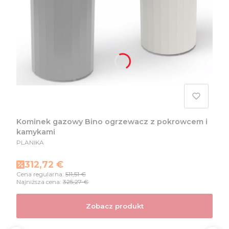
Kominek gazowy Bino ogrzewacz z pokrowcem i
kamykami
PRODUCENT
PLANIKA
Cena promocyjna
312,72 €
Cena regularna:
511,51 €
Najniższa cena:
325,27 €
Zobacz produkt