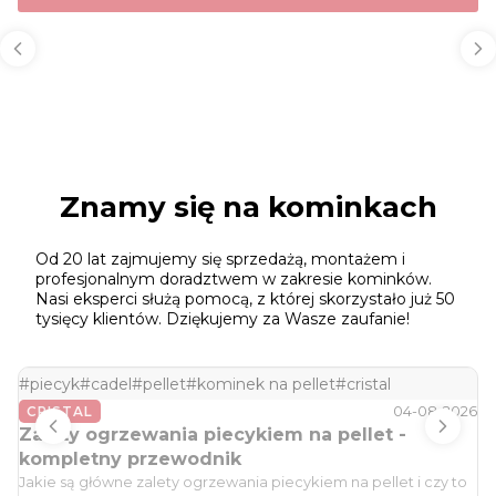
Znamy się na kominkach
Od 20 lat zajmujemy się sprzedażą, montażem i
profesjonalnym doradztwem w zakresie kominków.
Nasi eksperci służą pomocą, z której skorzystało już 50
tysięcy klientów. Dziękujemy za Wasze zaufanie!
piecyk
cadel
pellet
kominek na pellet
cristal
04-08-2026
CRISTAL
Zalety ogrzewania piecykiem na pellet -
kompletny przewodnik
Jakie są główne zalety ogrzewania piecykiem na pellet i czy to