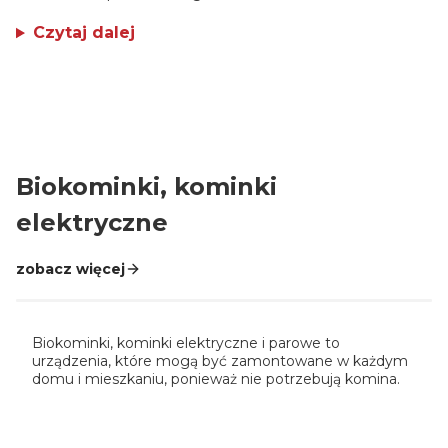
Czytaj dalej
Kominy Poujoulat
Piecyki na drewno
Obudowa kominka
Biokominki
Ogrzewacze gazowe
Biokominki, kominki
elektryczne
zobacz więcej
Biokominki, kominki elektryczne i parowe to
urządzenia, które mogą być zamontowane w każdym
domu i mieszkaniu, ponieważ nie potrzebują komina.