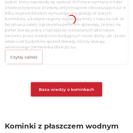
wybór, który naprawdę się opłaca? W Polsce wymiana źródeł
ciepła przyspiesza: przepisy antysmogowe obowiązujące już w
kilku województwach wymuszają rezygnację ze starych
kominków, a kolejne regiony zaostrzają limity z roku na rok. W
tej sytuacji zalety ogrzewania pelletem sprawiają, że piec na
pellet stał się jedną z najczęściej rozważanych alternatyw,
zarówno przez inwestorów budujących nowe domy, jak i przez
właścicieli budynków sprzed dekady, którzy szukają
sensownego zamiennika dla kopciuc
Czytaj całość
Baza wiedzy o kominkach
Kominki z płaszczem wodnym