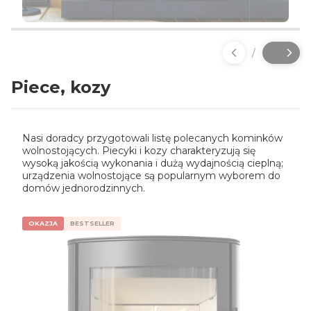
Naciśnij Enter lub spację, aby otworzyć stronę.
Naciśnij Enter lub spację, aby otworzyć stronę.
Naciśnij Enter lub spację, aby otworzyć stronę.
Naciśnij Enter lub spację, aby otworzyć stronę.
Naciśnij Enter lub spację, aby otworzyć stronę.
/
Slajd
z
Piece, kozy
Nasi doradcy przygotowali listę polecanych kominków
wolnostojących. Piecyki i kozy charakteryzują się
wysoką jakością wykonania i dużą wydajnością cieplną;
urządzenia wolnostojące są popularnym wyborem do
domów jednorodzinnych.
OKAZJA
BESTSELLER