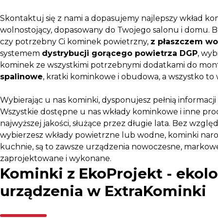
Skontaktuj się z nami a dopasujemy najlepszy wkład ko
wolnostojący, dopasowany do Twojego salonu i domu. B
czy potrzebny Ci kominek powietrzny,
z płaszczem w
systemem
dystrybucji gorącego powietrza DGP
, wyb
kominek ze wszystkimi potrzebnymi dodatkami do mont
spalinowe
, kratki kominkowe i obudowa, a wszystko to w
Wybierając u nas kominki, dysponujesz pełnią informacji 
Wszystkie dostępne u nas wkłady kominkowe i inne pr
najwyższej jakości, służące przez długie lata. Bez względ
wybierzesz wkłady powietrzne lub wodne, kominki naro
kuchnie, są to zawsze urządzenia nowoczesne, markowe
zaprojektowane i wykonane.
Kominki z EkoProjekt - ekol
urządzenia w ExtraKominki