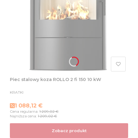
Piec stalowy koza ROLLO 2 fi 150 10 kW
PRODUCENT
KRATKI
Cena promocyjna
1 088,12 €
Cena regularna:
1 209,02 €
Najniższa cena:
1 209,02 €
Zobacz produkt