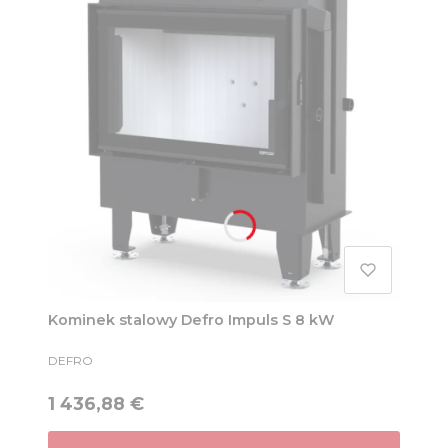
Kominek stalowy Defro Impuls S 8 kW
PRODUCENT
DEFRO
Cena
1 436,88 €