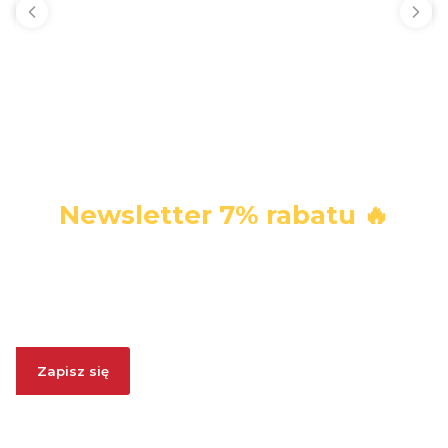
Newsletter 7% rabatu 🔥
Zapisz się i ODBIERZ 7% RABATU. W każdej chwili możesz
się wypisać.
Zapisz się
Zapisując się, wyrażasz zgodę na otrzymywanie informacji
handlowych. Akceptujesz
Politykę Prywatności
oraz regulamin