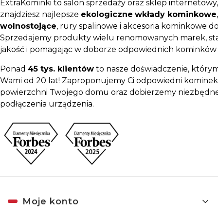
ExtraKominki to salon sprzedaży oraz sklep internetowy
znajdziesz najlepsze
ekologiczne
wkłady kominkowe
wolnostojące
, rury spalinowe i akcesoria kominkowe d
Sprzedajemy produkty wielu renomowanych marek, sta
jakość i pomagając w doborze odpowiednich kominków
Ponad
45 tys. klientów
to nasze doświadczenie, którym 
Wami od 20 lat! Zaproponujemy Ci odpowiedni kominek
powierzchni Twojego domu oraz dobierzemy niezbędne
podłączenia urządzenia.
Linki w stopce
Moje konto