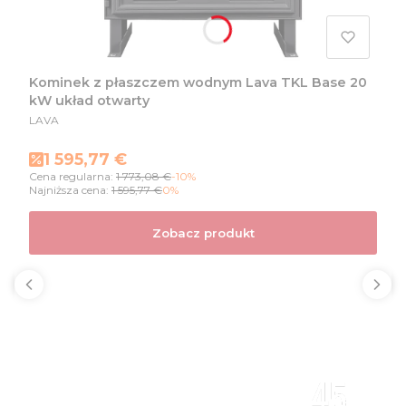
Kominek z płaszczem wodnym Lava TKL Base 20
kW układ otwarty
PRODUCENT
LAVA
Cena promocyjna
1 595,77 €
Cena regularna:
1 773,08 €
-10%
Najniższa cena:
1 595,77 €
0%
Zobacz produkt