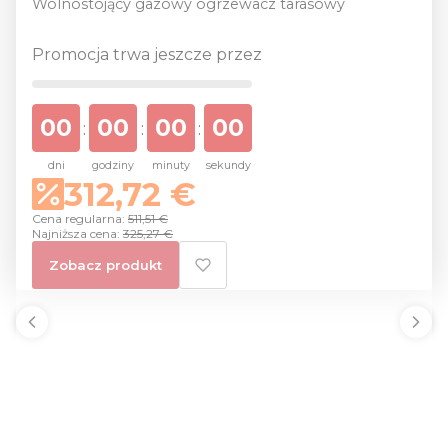
Wolnostojący gazowy ogrzewacz tarasowy
Promocja trwa jeszcze przez
00
00
00
00
:
:
:
dni
godziny
minuty
sekundy
312,72 €
Cena regularna:
511,51 €
Najniższa cena:
325,27 €
Zobacz produkt