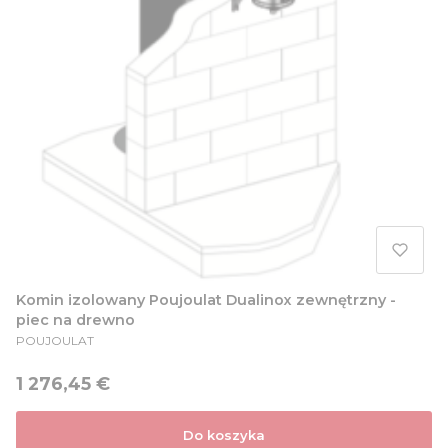
Komin izolowany Poujoulat Dualinox zewnętrzny -
piec na drewno
PRODUCENT
POUJOULAT
Cena
1 276,45 €
Do koszyka