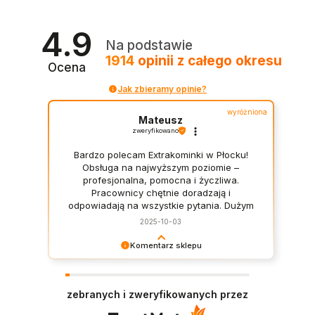
4.9
Na podstawie
1914
opinii
z całego okresu
Ocena
Jak zbieramy opinie?
wyróżniona
Mateusz
zweryfikowano
Bardzo polecam Extrakominki w Płocku!
Obsługa na najwyższym poziomie –
profesjonalna, pomocna i życzliwa.
Pracownicy chętnie doradzają i
odpowiadają na wszystkie pytania. Dużym
plusem jest szeroki wybór asortymentu –
2025-10-03
można znaleźć wszystko, od klasycznych
kominków po nowoczesne rozwiązania
Komentarz sklepu
dopasowane do różnych wnętrz. Zakupy
Panie Mateuszu, dziękujemy za opinię, jest nam
przebiegły sprawnie i w miłej atmosferze.
bardzo miło! Polecamy się w razie pytań.
Na pewno jeszcze wrócę! Mateusz :)
zebranych i zweryfikowanych przez