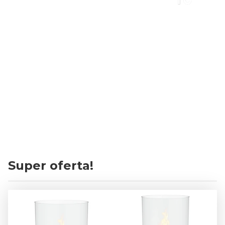
Darmowa
Darmowe
45 tysięcy
dostawa
zwroty
klientów
od 999 zł
[regulamin]
zadowolonych!
Promocje i rabaty
Negocjuj!
Super oferta!