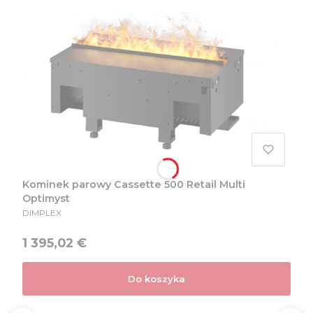
Kominek parowy Cassette 500 Retail Multi
Optimyst
PRODUCENT
DIMPLEX
Cena
1 395,02 €
Do koszyka