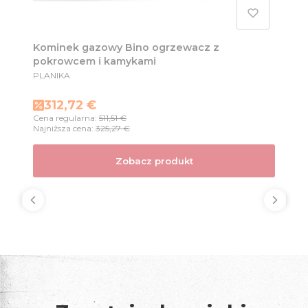
Kominek gazowy Bino ogrzewacz z
pokrowcem i kamykami
PRODUCENT
PLANIKA
Cena promocyjna
312,72 €
Cena regularna:
511,51 €
Najniższa cena:
325,27 €
Zobacz produkt